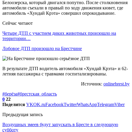
Белоозерска, который двигался попутно. После столкновения
автомобили съехали в правый по ходу движения кювет, где
автомобиль «Хундай Крэта» совершил опрокидывание.
Сейчас читают
Четыре ДТП с участием диких животных произошло на
территории…
Лобовое ДТП произошло на Брестчине
В результате ДТП водитель автомобиля «Хундай Крэта» и 62-
летняя пассажирка с травмами госпитализированы.
Источник:
onlinebrest.by
#берёза
#брестская_область
0
22
Поделится
VK
OK.ru
Facebook
Twitter
WhatsApp
Telegram
Viber
Предыдущая запись
Воздушных змеев будут запускать в Бресте в следующую
субботу