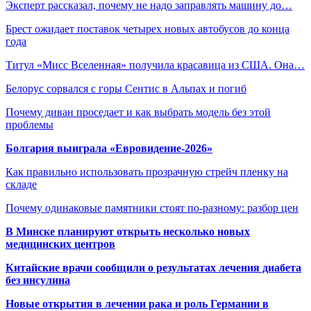
Эксперт рассказал, почему не надо заправлять машину до…
Брест ожидает поставок четырех новых автобусов до конца
года
Титул «Мисс Вселенная» получила красавица из США. Она…
Белорус сорвался с горы Сентис в Альпах и погиб
Почему диван проседает и как выбрать модель без этой
проблемы
Болгария выиграла «Евровидение-2026»
Как правильно использовать прозрачную стрейч пленку на
складе
Почему одинаковые памятники стоят по-разному: разбор цен
В Минске планируют открыть несколько новых
медицинских центров
Китайские врачи сообщили о результатах лечения диабета
без инсулина
Новые открытия в лечении рака и роль Германии в