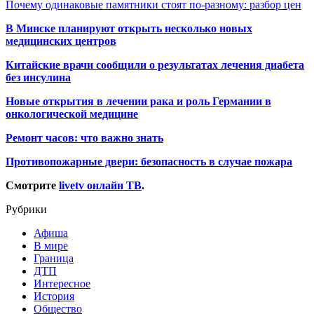
Почему одинаковые памятники стоят по-разному: разбор цен
В Минске планируют открыть несколько новых
медицинских центров
Китайские врачи сообщили о результатах лечения диабета
без инсулина
Новые открытия в лечении рака и роль Германии в
онкологической медицине
Ремонт часов: что важно знать
Противопожарные двери: безопасность в случае пожара
Смотрите
livetv онлайн ТВ
.
Рубрики
Афиша
В мире
Граница
ДТП
Интересное
История
Общество