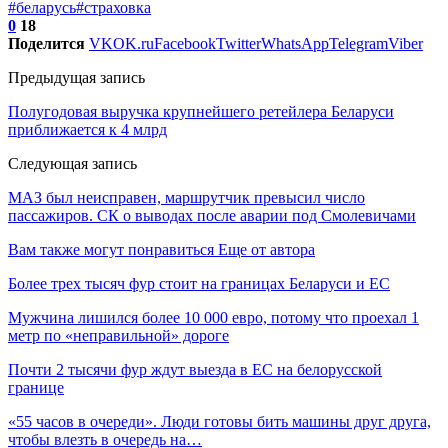
#беларусь
#страховка
0
18
Поделится
VK
OK.ru
Facebook
Twitter
WhatsApp
Telegram
Viber
Предыдущая запись
Полугодовая выручка крупнейшего ретейлера Беларуси
приближается к 4 млрд
Следующая запись
МАЗ был неисправен, маршрутчик превысил число
пассажиров. СК о выводах после аварии под Смолевичами
Вам также могут понравиться
Еще от автора
Более трех тысяч фур стоит на границах Беларуси и ЕС
Мужчина лишился более 10 000 евро, потому что проехал 1
метр по «неправильной» дороге
Почти 2 тысячи фур ждут выезда в ЕС на белорусской
границе
«55 часов в очереди». Люди готовы бить машины друг друга,
чтобы влезть в очередь на…