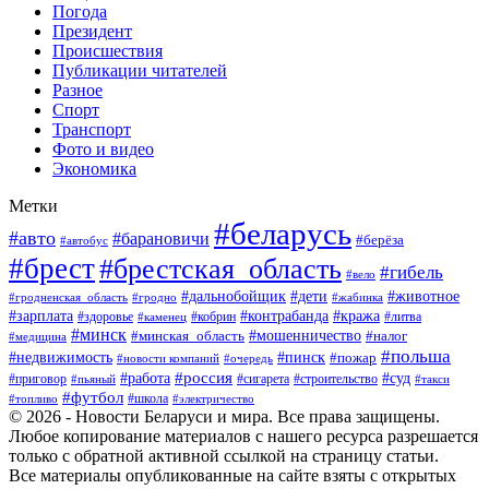
Погода
Президент
Происшествия
Публикации читателей
Разное
Спорт
Транспорт
Фото и видео
Экономика
Метки
#беларусь
#авто
#барановичи
#берёза
#автобус
#брест
#брестская_область
#гибель
#вело
#дети
#животное
#дальнобойщик
#гродненская_область
#гродно
#жабинка
#кража
#зарплата
#контрабанда
#кобрин
#литва
#здоровье
#каменец
#минск
#мошенничество
#налог
#минская_область
#медицина
#польша
#пинск
#недвижимость
#пожар
#очередь
#новости компаний
#россия
#работа
#суд
#приговор
#пьяный
#сигарета
#строительство
#такси
#футбол
#школа
#топливо
#электричество
© 2026 - Новости Беларуси и мира. Все права защищены.
Любое копирование материалов с нашего ресурса разрешается
только с обратной активной ссылкой на страницу статьи.
Все материалы опубликованные на сайте взяты с открытых