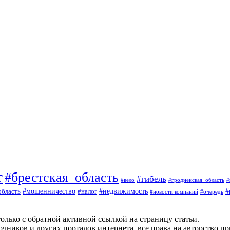
т
#брестская_область
#гибель
#вело
#гродненская_область
#
#
#мошенничество
#налог
#недвижимость
область
#очередь
#новости компаний
олько с обратной активной ссылкой на страницу статьи.
чников и других порталов интернета, все права на авторство п