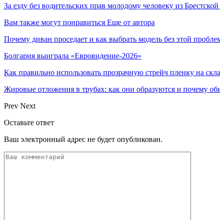
За езду без водительских прав молодому человеку из Брестско
Вам также могут понравиться
Еще от автора
Почему диван проседает и как выбрать модель без этой пробл
Болгария выиграла «Евровидение-2026»
Как правильно использовать прозрачную стрейч пленку на скл
Жировые отложения в трубах: как они образуются и почему об
Prev
Next
Оставьте ответ
Ваш электронный адрес не будет опубликован.