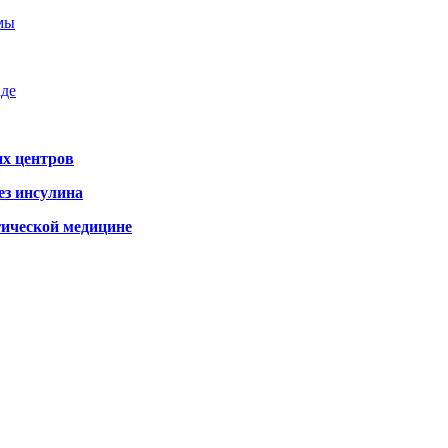
емы
аде
х центров
ез инсулина
гической медицине