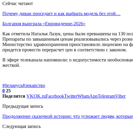
Сейчас читают
Почему диван проседает и как выбрать модель без этой…
Болгария выиграла «Евровидение-2026»
Как отметила Наталья Лазук, цены были превышены на 130 поз
Препараты по завышенным ценам реализовывались через розни
Министерство здравоохранения приостановило лицензию на фа
придется провести перерасчет цен в соответствии с законом.
В эфире телеканала напомнили: о недопустимости необоснован
жесткой.
#беларусь
#лекарство
0
25
Поделится
VK
OK.ru
Facebook
Twitter
WhatsApp
Telegram
Viber
Предыдущая запись
Продолжение сказочной истории: что угрожает людям, которые
Следующая запись