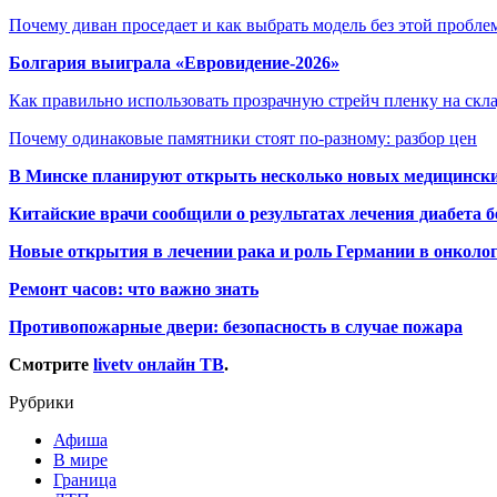
Почему диван проседает и как выбрать модель без этой пробл
Болгария выиграла «Евровидение-2026»
Как правильно использовать прозрачную стрейч пленку на скл
Почему одинаковые памятники стоят по-разному: разбор цен
В Минске планируют открыть несколько новых медицински
Китайские врачи сообщили о результатах лечения диабета б
Новые открытия в лечении рака и роль Германии в онколо
Ремонт часов: что важно знать
Противопожарные двери: безопасность в случае пожара
Смотрите
livetv онлайн ТВ
.
Рубрики
Афиша
В мире
Граница