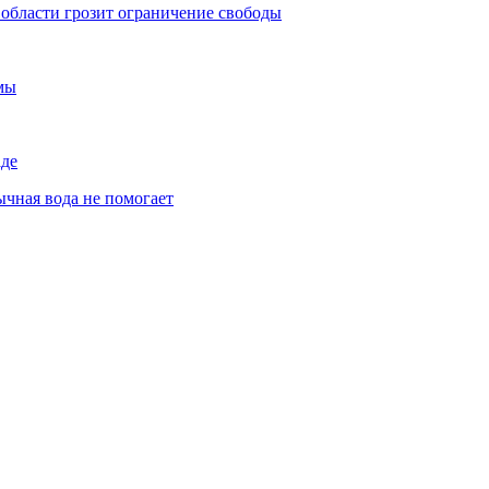
й области грозит ограничение свободы
емы
аде
ычная вода не помогает