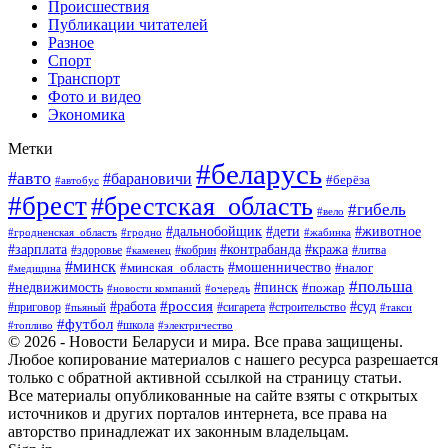
Происшествия
Публикации читателей
Разное
Спорт
Транспорт
Фото и видео
Экономика
Метки
#беларусь
#авто
#барановичи
#берёза
#автобус
#брест
#брестская_область
#гибель
#вело
#дети
#животное
#дальнобойщик
#гродненская_область
#гродно
#жабинка
#кража
#зарплата
#контрабанда
#кобрин
#литва
#здоровье
#каменец
#минск
#мошенничество
#налог
#минская_область
#медицина
#польша
#пинск
#недвижимость
#пожар
#очередь
#новости компаний
#россия
#работа
#суд
#приговор
#пьяный
#сигарета
#строительство
#такси
#футбол
#школа
#топливо
#электричество
© 2026 - Новости Беларуси и мира. Все права защищены.
Любое копирование материалов с нашего ресурса разрешается
только с обратной активной ссылкой на страницу статьи.
Все материалы опубликованные на сайте взяты с открытых
источников и других порталов интернета, все права на
авторство принадлежат их законным владельцам.