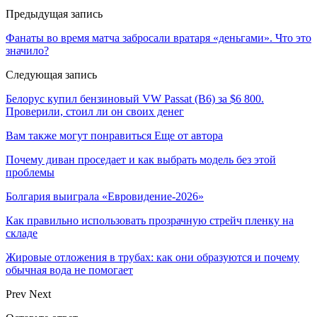
Предыдущая запись
Фанаты во время матча забросали вратаря «деньгами». Что это
значило?
Следующая запись
Белорус купил бензиновый VW Passat (B6) за $6 800.
Проверили, стоил ли он своих денег
Вам также могут понравиться
Еще от автора
Почему диван проседает и как выбрать модель без этой
проблемы
Болгария выиграла «Евровидение-2026»
Как правильно использовать прозрачную стрейч пленку на
складе
Жировые отложения в трубах: как они образуются и почему
обычная вода не помогает
Prev
Next