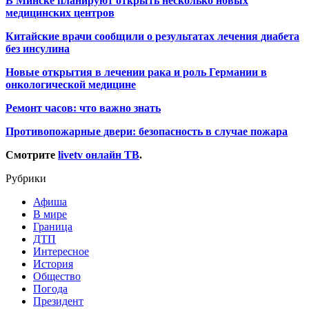
В Минске планируют открыть несколько новых
медицинских центров
Китайские врачи сообщили о результатах лечения диабета
без инсулина
Новые открытия в лечении рака и роль Германии в
онкологической медицине
Ремонт часов: что важно знать
Противопожарные двери: безопасность в случае пожара
Смотрите
livetv онлайн ТВ
.
Рубрики
Афиша
В мире
Граница
ДТП
Интересное
История
Общество
Погода
Президент