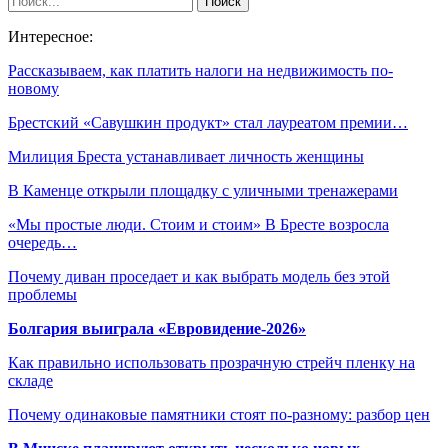
Интересное:
Рассказываем, как платить налоги на недвижимость по-
новому
Брестский «Савушкин продукт» стал лауреатом премии…
Милиция Бреста устанавливает личность женщины
В Каменце открыли площадку с уличными тренажерами
«Мы простые люди. Стоим и стоим» В Бресте возросла
очередь…
Почему диван проседает и как выбрать модель без этой
проблемы
Болгария выиграла «Евровидение-2026»
Как правильно использовать прозрачную стрейч пленку на
складе
Почему одинаковые памятники стоят по-разному: разбор цен