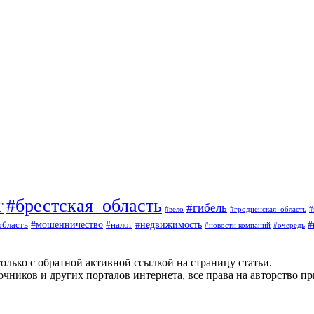
т
#брестская_область
#гибель
#вело
#гродненская_область
#
#
#мошенничество
#налог
#недвижимость
область
#очередь
#новости компаний
олько с обратной активной ссылкой на страницу статьи.
чников и других порталов интернета, все права на авторство п