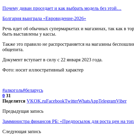
Почему диван проседает и как выбрать модель без этой…
Болгария выиграла «Евровидение-2026»
Речь идет об обычных супермаркетах и магазинах, так как в 
быть выставлены у кассы.
Также это правило не распространяется на магазины беспошли
общепита.
Документ вступает в силу с 22 января 2023 года.
Фото: носит иллюстративный характер
#алкоголь
#беларусь
0
31
Поделится
VK
OK.ru
Facebook
Twitter
WhatsApp
Telegram
Viber
Предыдущая запись
Замминистра финансов РБ: «Предпосылок для роста цен на топ
Следующая запись