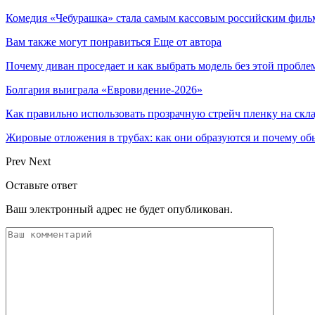
Комедия «Чебурашка» стала самым кассовым российским фил
Вам также могут понравиться
Еще от автора
Почему диван проседает и как выбрать модель без этой пробл
Болгария выиграла «Евровидение-2026»
Как правильно использовать прозрачную стрейч пленку на скл
Жировые отложения в трубах: как они образуются и почему об
Prev
Next
Оставьте ответ
Ваш электронный адрес не будет опубликован.