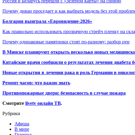
Россия и Беларусь перешли с «Зеленой карты» на синюю
Почему диван проседает и как выбрать модель без этой пробл
Болгария выиграла «Евровидение-2026»
Как правильно использовать прозрачную стрейч пленку на скл
Почему одинаковые памятники стоят по-разному: разбор цен
В Минске планируют открыть несколько новых медицински
Китайские врачи сообщили о результатах лечения диабета б
Новые открытия в лечении рака и роль Германии в онколо
Ремонт часов: что важно знать
Противопожарные двери: безопасность в случае пожара
Смотрите
livetv онлайн ТВ
.
Рубрики
Афиша
В мире
Граница