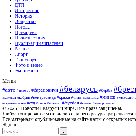
ДТП
Интересное
История
Общество
Погода
Президент
Происшествия
Публикации читателей
Разное
Спорт
Транспорт
Фото и видео
Экономика
Метки
#беларусь
#брес
#авто
#барановичи
#берёза
#автобус
#минск
#кража
#контрабанда
#кобрин
#литва
#минская_
#каменец
#медицина
#футбол
#суд
#школа
#строительство
#такси
#топливо
#электричество
© 2026 - Новости Беларуси и мира. Все права защищены.
Любое копирование материалов с нашего ресурса разрешается т
Все материалы опубликованные на сайте взяты с открытых исто
Sign in