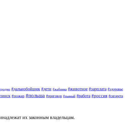
#дети
#животное
#дальнобойщик
#зарплата
гродно
#жабинка
#здоровье
#польша
#россия
пинск
#пожар
#работа
#приговор
#пьяный
#сигарета
ринадлежат их законным владельцам.