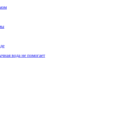
ьмом
емы
аде
ычная вода не помогает