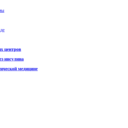
емы
аде
х центров
ез инсулина
гической медицине