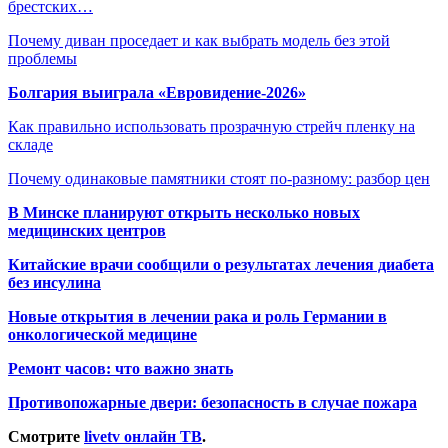
брестских…
Почему диван проседает и как выбрать модель без этой
проблемы
Болгария выиграла «Евровидение-2026»
Как правильно использовать прозрачную стрейч пленку на
складе
Почему одинаковые памятники стоят по-разному: разбор цен
В Минске планируют открыть несколько новых
медицинских центров
Китайские врачи сообщили о результатах лечения диабета
без инсулина
Новые открытия в лечении рака и роль Германии в
онкологической медицине
Ремонт часов: что важно знать
Противопожарные двери: безопасность в случае пожара
Смотрите
livetv онлайн ТВ
.