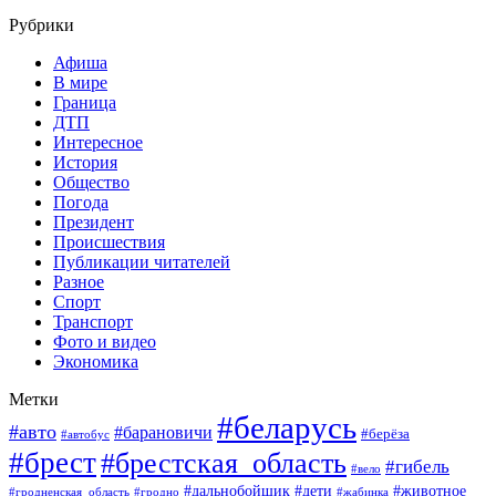
Рубрики
Афиша
В мире
Граница
ДТП
Интересное
История
Общество
Погода
Президент
Происшествия
Публикации читателей
Разное
Спорт
Транспорт
Фото и видео
Экономика
Метки
#беларусь
#авто
#барановичи
#берёза
#автобус
#брест
#брестская_область
#гибель
#вело
#дети
#животное
#дальнобойщик
#гродненская_область
#гродно
#жабинка