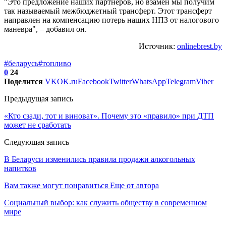
"Это предложение наших партнеров, но взамен мы получим
так называемый межбюджетный трансферт. Этот трансферт
направлен на компенсацию потерь наших НПЗ от налогового
маневра", – добавил он.
Источник:
onlinebrest.by
#беларусь
#топливо
0
24
Поделится
VK
OK.ru
Facebook
Twitter
WhatsApp
Telegram
Viber
Предыдущая запись
«Кто сзади, тот и виноват». Почему это «правило» при ДТП
может не сработать
Следующая запись
В Беларуси изменились правила продажи алкогольных
напитков
Вам также могут понравиться
Еще от автора
Социальный выбор: как служить обществу в современном
мире