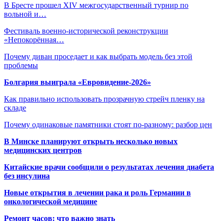
В Бресте прошел XIV межгосударственный турнир по
вольной и…
Фестиваль военно-исторической реконструкции
«Непокорённая…
Почему диван проседает и как выбрать модель без этой
проблемы
Болгария выиграла «Евровидение-2026»
Как правильно использовать прозрачную стрейч пленку на
складе
Почему одинаковые памятники стоят по-разному: разбор цен
В Минске планируют открыть несколько новых
медицинских центров
Китайские врачи сообщили о результатах лечения диабета
без инсулина
Новые открытия в лечении рака и роль Германии в
онкологической медицине
Ремонт часов: что важно знать