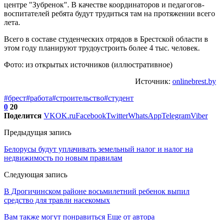
центре "Зубренок". В качестве координаторов и педагогов-
воспитателей ребята будут трудиться там на протяжении всего
лета.
Всего в составе студенческих отрядов в Брестской области в
этом году планируют трудоустроить более 4 тыс. человек.
Фото: из открытых источников (иллюстративное)
Источник:
onlinebrest.by
#брест
#работа
#строительство
#студент
0
20
Поделится
VK
OK.ru
Facebook
Twitter
WhatsApp
Telegram
Viber
Предыдущая запись
Белорусы будут уплачивать земельный налог и налог на
недвижимость по новым правилам
Следующая запись
В Дрогичинском районе восьмилетний ребенок выпил
средство для травли насекомых
Вам также могут понравиться
Еще от автора