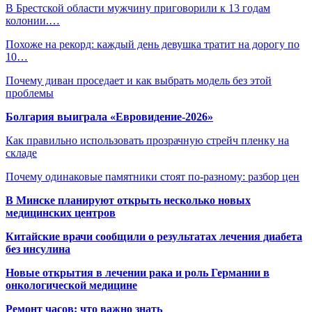
В Брестской области мужчину приговорили к 13 годам
колонии.…
Похоже на рекорд: каждый день девушка тратит на дорогу по
10…
Почему диван проседает и как выбрать модель без этой
проблемы
Болгария выиграла «Евровидение-2026»
Как правильно использовать прозрачную стрейч пленку на
складе
Почему одинаковые памятники стоят по-разному: разбор цен
В Минске планируют открыть несколько новых
медицинских центров
Китайские врачи сообщили о результатах лечения диабета
без инсулина
Новые открытия в лечении рака и роль Германии в
онкологической медицине
Ремонт часов: что важно знать