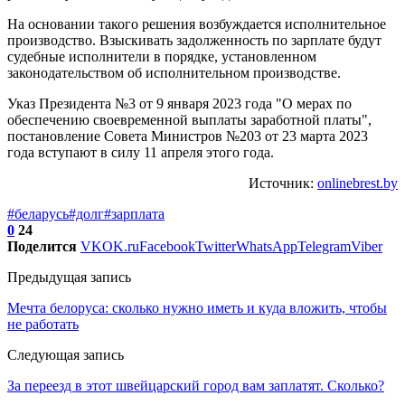
На основании такого решения возбуждается исполнительное
производство. Взыскивать задолженность по зарплате будут
судебные исполнители в порядке, установленном
законодательством об исполнительном производстве.
Указ Президента №3 от 9 января 2023 года "О мерах по
обеспечению своевременной выплаты заработной платы",
постановление Совета Министров №203 от 23 марта 2023
года вступают в силу 11 апреля этого года.
Источник:
onlinebrest.by
#беларусь
#долг
#зарплата
0
24
Поделится
VK
OK.ru
Facebook
Twitter
WhatsApp
Telegram
Viber
Предыдущая запись
Мечта белоруса: сколько нужно иметь и куда вложить, чтобы
не работать
Следующая запись
За переезд в этот швейцарский город вам заплатят. Сколько?