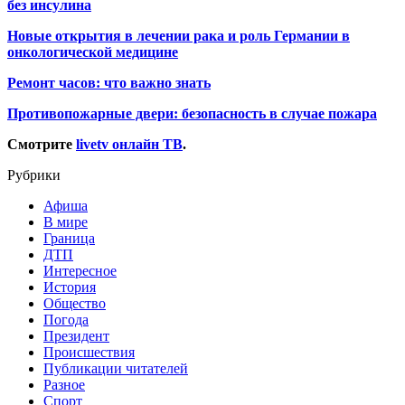
без инсулина
Новые открытия в лечении рака и роль Германии в
онкологической медицине
Ремонт часов: что важно знать
Противопожарные двери: безопасность в случае пожара
Смотрите
livetv онлайн ТВ
.
Рубрики
Афиша
В мире
Граница
ДТП
Интересное
История
Общество
Погода
Президент
Происшествия
Публикации читателей
Разное
Спорт