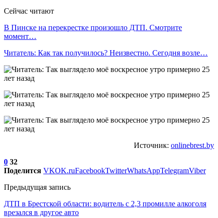
Сейчас читают
В Пинске на перекрестке произошло ДТП. Смотрите
момент…
Читатель: Как так получилось? Неизвестно. Сегодня возле…
Источник:
onlinebrest.by
0
32
Поделится
VK
OK.ru
Facebook
Twitter
WhatsApp
Telegram
Viber
Предыдущая запись
ДТП в Брестской области: водитель с 2,3 промилле алкоголя
врезался в другое авто