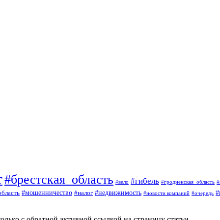
т
#брестская_область
#гибель
#вело
#гродненская_область
#
#
#мошенничество
#налог
#недвижимость
область
#очередь
#новости компаний
олько с обратной активной ссылкой на страницу статьи.