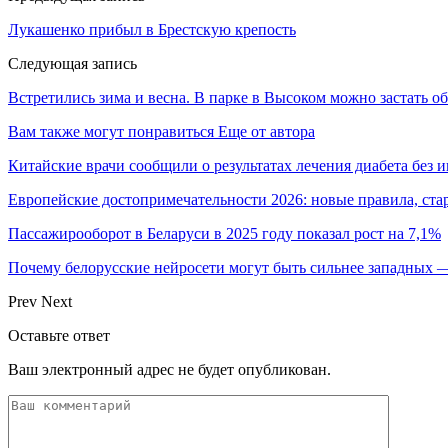
Лукашенко прибыл в Брестскую крепость
Следующая запись
Встретились зима и весна. В парке в Высоком можно застать об
Вам также могут понравиться
Еще от автора
Китайские врачи сообщили о результатах лечения диабета без 
Европейские достопримечательности 2026: новые правила, ст
Пассажирооборот в Беларуси в 2025 году показал рост на 7,1%
Почему белорусские нейросети могут быть сильнее западных
Prev
Next
Оставьте ответ
Ваш электронный адрес не будет опубликован.