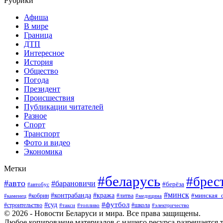
Рубрики
Афиша
В мире
Граница
ДТП
Интересное
История
Общество
Погода
Президент
Происшествия
Публикации читателей
Разное
Спорт
Транспорт
Фото и видео
Экономика
Метки
#беларусь
#брес
#авто
#барановичи
#берёза
#автобус
#минск
#кража
#контрабанда
#кобрин
#литва
#минская_
#каменец
#медицина
#футбол
#суд
#школа
#строительство
#такси
#топливо
#электричество
© 2026 - Новости Беларуси и мира. Все права защищены.
Любое копирование материалов с нашего ресурса разрешается т