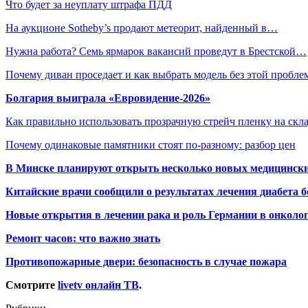
Что будет за неуплату штрафа ПДД
На аукционе Sotheby’s продают метеорит, найденный в…
Нужна работа? Семь ярмарок вакансий проведут в Брестской…
Почему диван проседает и как выбрать модель без этой пробл
Болгария выиграла «Евровидение-2026»
Как правильно использовать прозрачную стрейч пленку на скл
Почему одинаковые памятники стоят по-разному: разбор цен
В Минске планируют открыть несколько новых медицински
Китайские врачи сообщили о результатах лечения диабета б
Новые открытия в лечении рака и роль Германии в онколо
Ремонт часов: что важно знать
Противопожарные двери: безопасность в случае пожара
Смотрите
livetv онлайн ТВ
.