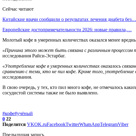
Сейчас читают
Китайские врачи сообщили о результатах лечения диабета без
Европейские достопримечательности 2026: новые правила,…
Молотый кофе в умеренных количествах оказался менее вредн
«Причина этого может быть связана с различным процессом 
исследования Райси-Эстарбаг.
«Употребление кофе в умеренных количествах оказалось связа
сравнению с теми, кто не пил кофе. Кроме того, употребление
исследования.
В свою очередь, у тех, кто пил много кофе, не отмечалось ка
сосудистой системы также не было выявлено.
#кофе
#учёный
0
22
Поделится
VK
OK.ru
Facebook
Twitter
WhatsApp
Telegram
Viber
Предыдущая запись