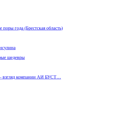
е поры года (Брестская область)
инсулина
арые шедевры
 — взгляд компании АИ БУСТ…