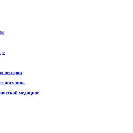
емы
аде
х центров
ез инсулина
гической медицине