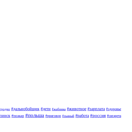
#дети
#животное
#дальнобойщик
#зарплата
гродно
#жабинка
#здоровье
#польша
#россия
пинск
#пожар
#работа
#приговор
#пьяный
#сигарета