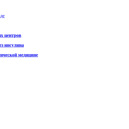
аде
х центров
ез инсулина
гической медицине