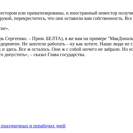
стором или приватизированы, и иностранный инвестор получил э
ой, перекреститесь, что они оставили вам собственность. Все ж
тие».
 Сергеенко. – Прим. БЕЛТА), я же вам на примере "МакДональдс
иятие. Не захотели работать – ну как хотите. Наши люди не глу
к и здесь. Все ж осталось. Они ж с собой ничего не забрали. Но 
 допустить», – сказал Глава государства.
рь праздничных и нерабочих дней