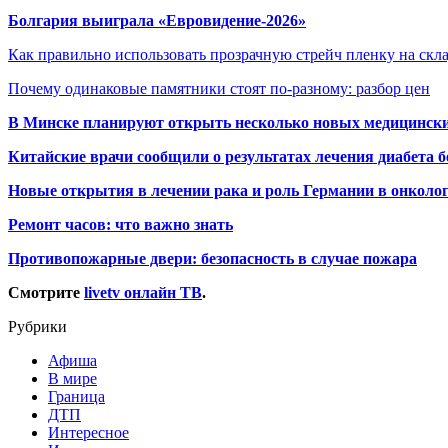
Болгария выиграла «Евровидение-2026»
Как правильно использовать прозрачную стрейч пленку на скл
Почему одинаковые памятники стоят по-разному: разбор цен
В Минске планируют открыть несколько новых медицински
Китайские врачи сообщили о результатах лечения диабета б
Новые открытия в лечении рака и роль Германии в онколо
Ремонт часов: что важно знать
Противопожарные двери: безопасность в случае пожара
Смотрите
livetv онлайн ТВ
.
Рубрики
Афиша
В мире
Граница
ДТП
Интересное