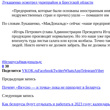
Лукашенко осмотрел укрепрайон в Брестской области
«Предприятия, которые были основаны иностранным инве
недружественных стран и прочих) ушли — помашите им рук
По словам Лукашенко, «МакДональдс» сейчас «наше предприя
«Игорь Петрович (глава Администрации Президента Игорь
продукцию производят нормальную. Но это наше уже предпр
впихнуть туда листья салата или кусок колбасы. Точно та
людей. Никто ничего не должен забрать. Вы не должны это
#беларусь
#макдональдс
0
30
Поделится
VK
OK.ru
Facebook
Twitter
WhatsApp
Telegram
Viber
Предыдущая запись
Почему «Вкусно — и точка» пока не приходит в Беларусь
Следующая запись
Как белорусы будут отдыхать и работать в 2023 году: календа