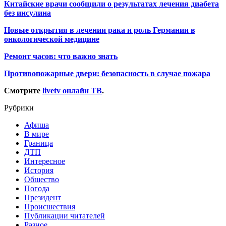
Китайские врачи сообщили о результатах лечения диабета
без инсулина
Новые открытия в лечении рака и роль Германии в
онкологической медицине
Ремонт часов: что важно знать
Противопожарные двери: безопасность в случае пожара
Смотрите
livetv онлайн ТВ
.
Рубрики
Афиша
В мире
Граница
ДТП
Интересное
История
Общество
Погода
Президент
Происшествия
Публикации читателей
Разное