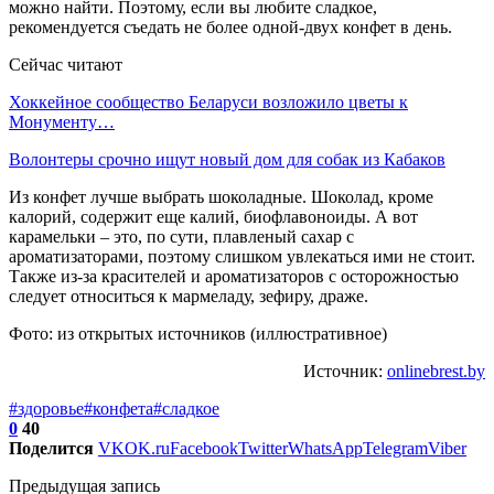
можно найти. Поэтому, если вы любите сладкое,
рекомендуется съедать не более одной-двух конфет в день.
Сейчас читают
Хоккейное сообщество Беларуси возложило цветы к
Монументу…
Волонтеры срочно ищут новый дом для собак из Кабаков
Из конфет лучше выбрать шоколадные. Шоколад, кроме
калорий, содержит еще калий, биофлавоноиды. А вот
карамельки – это, по сути, плавленый сахар с
ароматизаторами, поэтому слишком увлекаться ими не стоит.
Также из-за красителей и ароматизаторов с осторожностью
следует относиться к мармеладу, зефиру, драже.
Фото: из открытых источников (иллюстративное)
Источник:
onlinebrest.by
#здоровье
#конфета
#сладкое
0
40
Поделится
VK
OK.ru
Facebook
Twitter
WhatsApp
Telegram
Viber
Предыдущая запись