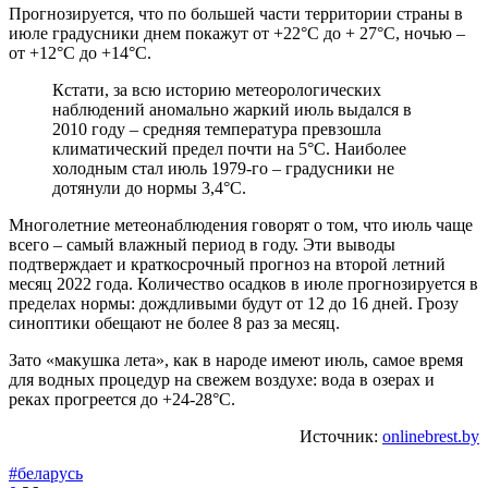
Прогнозируется, что по большей части территории страны в
июле градусники днем покажут от +22°C до + 27°C, ночью –
от +12°C до +14°C.
Кстати, за всю историю метеорологических
наблюдений аномально жаркий июль выдался в
2010 году – средняя температура превзошла
климатический предел почти на 5°C. Наиболее
холодным стал июль 1979-го – градусники не
дотянули до нормы 3,4°C.
Многолетние метеонаблюдения говорят о том, что июль чаще
всего – самый влажный период в году. Эти выводы
подтверждает и краткосрочный прогноз на второй летний
месяц 2022 года. Количество осадков в июле прогнозируется в
пределах нормы: дождливыми будут от 12 до 16 дней. Грозу
синоптики обещают не более 8 раз за месяц.
Зато «макушка лета», как в народе имеют июль, самое время
для водных процедур на свежем воздухе: вода в озерах и
реках прогреется до +24-28°C.
Источник:
onlinebrest.by
#беларусь