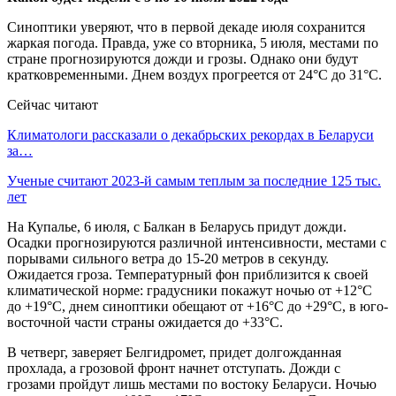
Синоптики уверяют, что в первой декаде июля сохранится
жаркая погода. Правда, уже со вторника, 5 июля, местами по
стране прогнозируются дожди и грозы. Однако они будут
кратковременными. Днем воздух прогреется от 24°С до 31°С.
Сейчас читают
Климатологи рассказали о декабрьских рекордах в Беларуси
за…
Ученые считают 2023-й самым теплым за последние 125 тыс.
лет
На Купалье, 6 июля, с Балкан в Беларусь придут дожди.
Осадки прогнозируются различной интенсивности, местами с
порывами сильного ветра до 15-20 метров в секунду.
Ожидается гроза. Температурный фон приблизится к своей
климатической норме: градусники покажут ночью от +12°С
до +19°С, днем синоптики обещают от +16°С до +29°С, в юго-
восточной части страны ожидается до +33°С.
В четверг, заверяет Белгидромет, придет долгожданная
прохлада, а грозовой фронт начнет отступать. Дожди с
грозами пройдут лишь местами по востоку Беларуси. Ночью