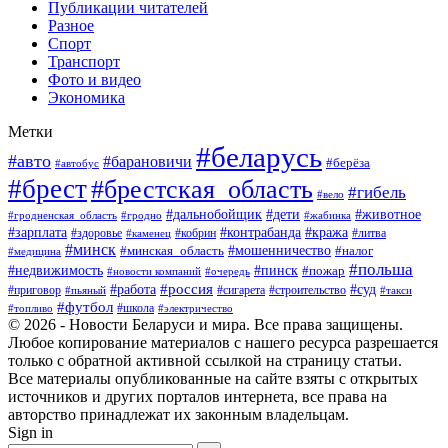
Публикации читателей
Разное
Спорт
Транспорт
Фото и видео
Экономика
Метки
#беларусь
#авто
#барановичи
#берёза
#автобус
#брест
#брестская_область
#гибель
#вело
#дети
#животное
#дальнобойщик
#гродненская_область
#гродно
#жабинка
#кража
#зарплата
#контрабанда
#кобрин
#литва
#здоровье
#каменец
#минск
#мошенничество
#налог
#минская_область
#медицина
#польша
#пинск
#недвижимость
#пожар
#очередь
#новости компаний
#россия
#работа
#суд
#приговор
#пьяный
#сигарета
#строительство
#такси
#футбол
#школа
#топливо
#электричество
© 2026 - Новости Беларуси и мира. Все права защищены.
Любое копирование материалов с нашего ресурса разрешается
только с обратной активной ссылкой на страницу статьи.
Все материалы опубликованные на сайте взяты с открытых
источников и других порталов интернета, все права на
авторство принадлежат их законным владельцам.
Sign in