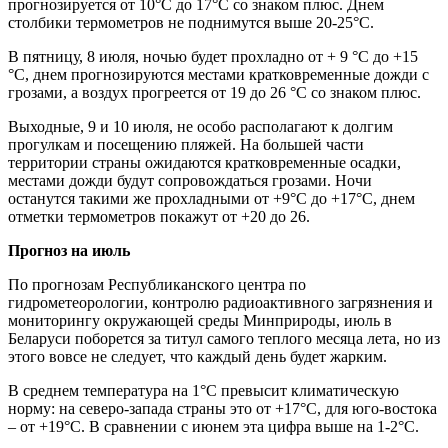
прогнозируется от 10°С до 17°С со знаком плюс. Днем
столбики термометров не поднимутся выше 20-25°С.
В пятницу, 8 июля, ночью будет прохладно от + 9 °С до +15
°С, днем прогнозируются местами кратковременные дожди с
грозами, а воздух прогреется от 19 до 26 °С со знаком плюс.
Выходные, 9 и 10 июля, не особо располагают к долгим
прогулкам и посещению пляжей. На большей части
территории страны ожидаются кратковременные осадки,
местами дожди будут сопровождаться грозами. Ночи
останутся такими же прохладными от +9°С до +17°С, днем
отметки термометров покажут от +20 до 26.
Прогноз на июль
По прогнозам Республиканского центра по
гидрометеорологии, контролю радиоактивного загрязнения и
мониторингу окружающей среды Минприроды, июль в
Беларуси поборется за титул самого теплого месяца лета, но из
этого вовсе не следует, что каждый день будет жарким.
В среднем температура на 1°C превысит климатическую
норму: на северо-запада страны это от +17°C, для юго-востока
– от +19°C. В сравнении с июнем эта цифра выше на 1-2°C.