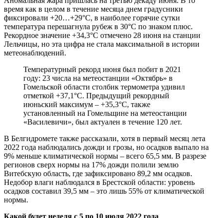
Аномальная жара пришлась на третью декаду июня. В то
время как в целом в течение месяца днем градусники
фиксировали +20…+29°С, в наиболее горячие сутки
температура перешагнула рубеж в 30°С по знаком плюс.
Рекордное значение +34,3°С отмечено 28 июня на станции
Лельчицы, но эта цифра не стала максимальной в истории
метеонаблюдений.
Температурный рекорд июня был побит в 2021
году: 23 числа на метеостанции «Октябрь» в
Гомельской области столбик термометра удивил
отметкой +37,1°С. Предыдущий рекордный
июньский максимум – +35,3°С, также
установленный на Гомельщине на метеостанции
«Василевичи», был актуален в течение 120 лет.
В Белгидромете также рассказали, хотя в первый месяц лета
2022 года наблюдались дожди и грозы, но осадков выпало на
9% меньше климатической нормы – всего 65,5 мм. В разрезе
регионов сверх нормы на 17% дожди полили землю
Витебскую область, где зафиксировано 89,2 мм осадков.
Недобор влаги наблюдался в Брестской области: уровень
осадков составил 39,5 мм – это лишь 55% от климатической
нормы.
Какой будет неделя с 5 по 10 июля 2022 года