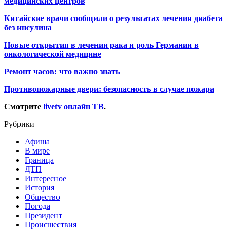
медицинских центров
Китайские врачи сообщили о результатах лечения диабета
без инсулина
Новые открытия в лечении рака и роль Германии в
онкологической медицине
Ремонт часов: что важно знать
Противопожарные двери: безопасность в случае пожара
Смотрите
livetv онлайн ТВ
.
Рубрики
Афиша
В мире
Граница
ДТП
Интересное
История
Общество
Погода
Президент
Происшествия