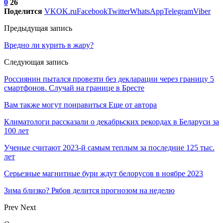
0
26
Поделится
VK
OK.ru
Facebook
Twitter
WhatsApp
Telegram
Viber
Предыдущая запись
Вредно ли курить в жару?
Следующая запись
Россиянин пытался провезти без декларации через границу 5
смартфонов. Случай на границе в Бресте
Вам также могут понравиться
Еще от автора
Климатологи рассказали о декабрьских рекордах в Беларуси за
100 лет
Ученые считают 2023-й самым теплым за последние 125 тыс.
лет
Серьезные магнитные бури ждут белорусов в ноябре 2023
Зима близко? Рябов делится прогнозом на неделю
Prev
Next