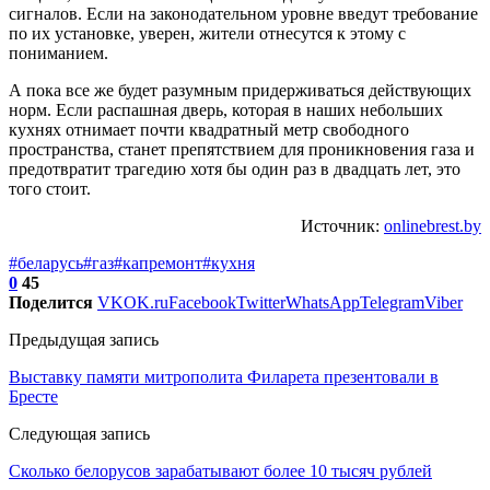
сигналов. Если на законодательном уровне введут требование
по их установке, уверен, жители отнесутся к этому с
пониманием.
А пока все же будет разумным придерживаться действующих
норм. Если распашная дверь, которая в наших небольших
кухнях отнимает почти квадратный метр свободного
пространства, станет препятствием для проникновения газа и
предотвратит трагедию хотя бы один раз в двадцать лет, это
того стоит.
Источник:
onlinebrest.by
#беларусь
#газ
#капремонт
#кухня
0
45
Поделится
VK
OK.ru
Facebook
Twitter
WhatsApp
Telegram
Viber
Предыдущая запись
Выставку памяти митрополита Филарета презентовали в
Бресте
Следующая запись
Сколько белорусов зарабатывают более 10 тысяч рублей