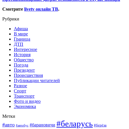
Смотрите
livetv онлайн ТВ
.
Рубрики
Афиша
В мире
Граница
ДТП
Интересное
История
Общество
Погода
Президент
Происшествия
Публикации читателей
Разное
Спорт
Транспорт
Фото и видео
Экономика
Метки
#беларусь
#авто
#барановичи
#берёза
#автобус