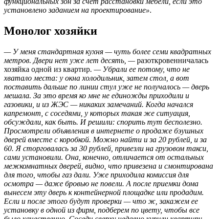
функциональных зон за счет расстановки мебели, если это
установлено заданием на проектирование»
.
Монолог хозяйки
— У меня стандартная кухня — чуть более семи квадратных
метров. Двери нет уже лет десять, —
разоткровенничалась
хозяйка одной из квартир.
— Убрали ее потому, что не
хватало места: у окна холодильник, затем стол, а вот
поставить дальше по линии стул уже не получалось — дверь
мешала. За это время ко мне не единожды приходили и
газовики, и из ЖЭС — никаких замечаний. Когда начался
капремонт, с соседями, у которых такая же ситуация,
обсуждали, как быть. И решили: спорить тут бесполезно.
Просмотрели объявления в интернете о продаже бэушных
дверей вместе с коробкой. Можно найти и за 20 рублей, и за
60. Я сторговалась за 30 рублей, привезли на грузовом такси,
сами установили. Она, конечно, отличается от остальных
межкомнатных дверей, видно, что привезена и смонтирована
для того, чтобы газ дали. Уже приходила комиссия для
осмотра — даже бровью не повели. А после приемки дома
вынесем эту дверь к контейнерной площадке или продадим.
Если и после этого будут проверки — что ж, закажем ее
установку в одной из фирм, подберем по цвету, чтобы все
было качественно. Соседи сверху недавно купили квартиру