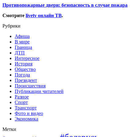
Противопожарные двери: безопасность в случае пожара
Смотрите
livetv онлайн ТВ
.
Рубрики
Афиша
В мире
Граница
ДТП
Интересное
История
Общество
Погода
Президент
Происшествия
Публикации читателей
Разное
Спорт
Транспорт
Фото и видео
Экономика
Метки