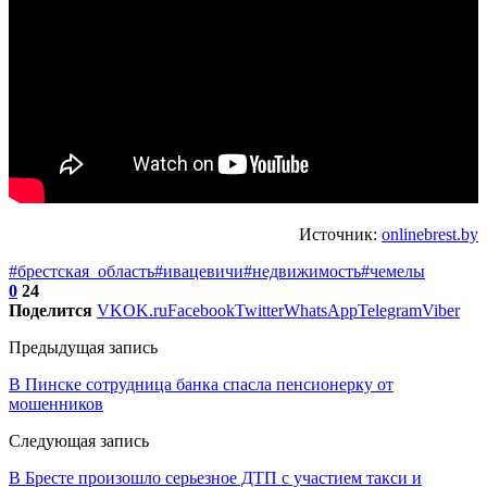
Источник:
onlinebrest.by
#брестская_область
#ивацевичи
#недвижимость
#чемелы
0
24
Поделится
VK
OK.ru
Facebook
Twitter
WhatsApp
Telegram
Viber
Предыдущая запись
В Пинске сотрудница банка спасла пенсионерку от
мошенников
Следующая запись
В Бресте произошло серьезное ДТП с участием такси и