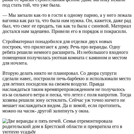
под стать той, что уже была.
— Мы заехали как-то в гости к одному парню, а у него лежала
вагонка как раз та, что была нам нужна. Он, кажется, даже рад
был, что смог ее продать, так как та была с синевой. Материал
достался нам задешево. Привели его в порядок и покрасили.
Стройматериал понадобился для отделки двух новых
построек, что прилегают к дому. Речь про веранды. Одну
ребята решили немного расширить. Из небольшого входного
помещения получилась уютная комната с камином и местом
для ночлега.
Вторую делать никто не планировал. Со двора супруги
сделали навес, построили печь-барбекю и использовали место
для летних посиделок на свежем воздухе. Правда
наслаждаться таким времяпрепровождением не получалось
из-за сильного ветра и песка, что летел с поля напротив. Тогда
хозяева решили зону остеклить. Сейчас уж точно ничего не
мешает наслаждаться видом. Да и зимой, если протопить,
можно на часок- другой залипнуть у окна.