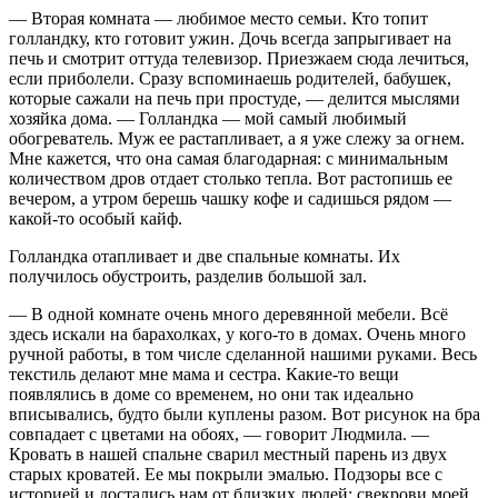
— Вторая комната — любимое место семьи. Кто топит
голландку, кто готовит ужин. Дочь всегда запрыгивает на
печь и смотрит оттуда телевизор. Приезжаем сюда лечиться,
если приболели. Сразу вспоминаешь родителей, бабушек,
которые сажали на печь при простуде, — делится мыслями
хозяйка дома. — Голландка — мой самый любимый
обогреватель. Муж ее растапливает, а я уже слежу за огнем.
Мне кажется, что она самая благодарная: с минимальным
количеством дров отдает столько тепла. Вот растопишь ее
вечером, а утром берешь чашку кофе и садишься рядом —
какой-то особый кайф.
Голландка отапливает и две спальные комнаты. Их
получилось обустроить, разделив большой зал.
— В одной комнате очень много деревянной мебели. Всё
здесь искали на барахолках, у кого-то в домах. Очень много
ручной работы, в том числе сделанной нашими руками. Весь
текстиль делают мне мама и сестра. Какие-то вещи
появлялись в доме со временем, но они так идеально
вписывались, будто были куплены разом. Вот рисунок на бра
совпадает с цветами на обоях, — говорит Людмила. —
Кровать в нашей спальне сварил местный парень из двух
старых кроватей. Ее мы покрыли эмалью. Подзоры все с
историей и достались нам от близких людей: свекрови моей