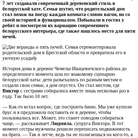
7 лет создавали современный деревенский стиль в
белорусской хате. Семья шутит, что родительский дом
стал похож на поезд: каждая комната словно вагон, но со
своей историей и функционалом. Побывали в гостях у
ребят и посмотрели их вариацию современного
белорусского интерьера, где также нашлось место для пяти
печей.
История дома в деревне Чемелы Ивацевичского района до
определенного момента шла по знакомому сценарию
белорусской хаты: дети разъехались по разным местам и
создали свои семьи, а дом опустел. Он стал местом, где
Виктор
с сестрами собирались вместе лишь несколько раз в
году. Так было 10 лет.
— Как-то встал вопрос, где построить баню. Мы уже купили
брус и я предложила поставить ее в деревне, чтобы
пользовались все. Может, это станет поводом собираться
чаще, — рассказывает
Людмила
, супруга Виктора. В тот
момент сестры мужчины решили переписать недвижимость
на брата. — Так и легче, ведь ты не полагаешься на кого-то, а