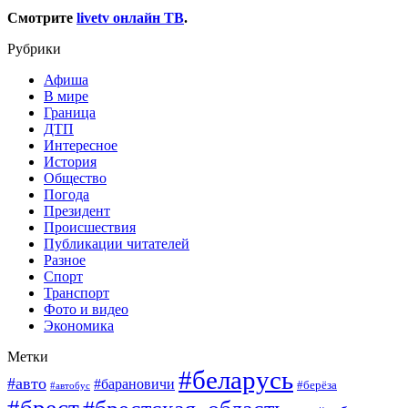
Смотрите
livetv онлайн ТВ
.
Рубрики
Афиша
В мире
Граница
ДТП
Интересное
История
Общество
Погода
Президент
Происшествия
Публикации читателей
Разное
Спорт
Транспорт
Фото и видео
Экономика
Метки
#беларусь
#авто
#барановичи
#берёза
#автобус