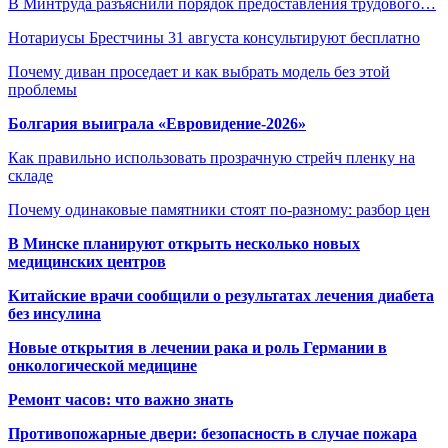
В Минтруда разъяснили порядок предоставления трудового…
Нотариусы Брестчины 31 августа консультируют бесплатно
Почему диван проседает и как выбрать модель без этой
проблемы
Болгария выиграла «Евровидение-2026»
Как правильно использовать прозрачную стрейч пленку на
складе
Почему одинаковые памятники стоят по-разному: разбор цен
В Минске планируют открыть несколько новых
медицинских центров
Китайские врачи сообщили о результатах лечения диабета
без инсулина
Новые открытия в лечении рака и роль Германии в
онкологической медицине
Ремонт часов: что важно знать
Противопожарные двери: безопасность в случае пожара