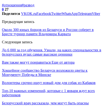
#отношения
#развод
0
27
Поделится
VK
OK.ru
Facebook
Twitter
WhatsApp
Telegram
Viber
Предыдущая запись
Около 300 юных борцов из Беларуси и России соберет в
Бресте турнир памяти Владимира Карвата
Следующая запись
До 6 000 за год обучения. Узнали, на каких специальностях в
белорусских вузах самые высокие ценники
Вам также могут понравиться
Еще от автора
Хоккейное сообщество Беларуси возложило цветы к
Монументу Победы в Минске
Волонтеры срочно ищут новый дом для собак из Кабаков
Топ-10 важных изменений, которые с 1 января ждут всех
работников
Белорусский врач рассказала, чем могут быть опасны