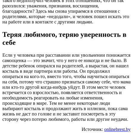
такого недополучил человек в этих отношениях, что он так
разозлился: уважения, признания, восхищения,
благодарности? Здесь мы снова упираемся в отношения с
родителями, которые «недодали», и человек пошел искать это
на работе или в контакте с другими людьми.
Теряя любимого, теряю уверенность в
себе
Если у человека при расставании или увольнении понижается
самооценка — это значит, что у него ее никогда и не было. В
детстве ребенок опирался на родителей, а вырастая, он нашел
костыль в виде партнера или работы. Он продолжил
опираться на кого-то, вместо того, чтобы научиться опираться
на себя, потому что страшно признаться самому себе, что мама
или кто-то другой когда-нибудь уйдут. В этом месте человек
встречается со взрослостью, появляется ответственность и
необходимость реагировать на любые изменения,
происходящие в мире. Тем не менее некоторые люди
выбирают костыль и продолжают жить в иллюзии, пока сама
жизнь не даст по голове и не заставит посмотреть в эту
сторону через потерю любимого, работы или другие неудачи.
Источник:
onlinebrest.by