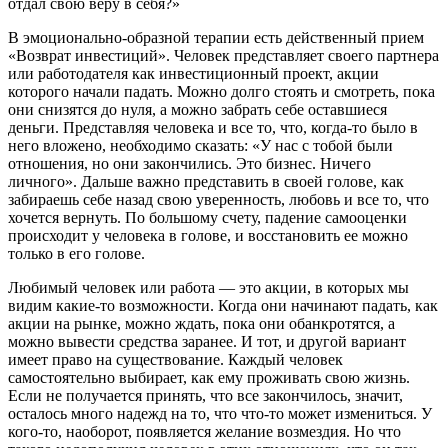
отдал свою веру в себя?»
В эмоционально-образной терапии есть действенный прием
«Возврат инвестиций». Человек представляет своего партнера
или работодателя как инвестиционный проект, акции
которого начали падать. Можно долго стоять и смотреть, пока
они снизятся до нуля, а можно забрать себе оставшиеся
деньги. Представляя человека и все то, что, когда-то было в
него вложено, необходимо сказать: «У нас с тобой были
отношения, но они закончились. Это бизнес. Ничего
личного». Дальше важно представить в своей голове, как
забираешь себе назад свою уверенность, любовь и все то, что
хочется вернуть. По большому счету, падение самооценки
происходит у человека в голове, и восстановить ее можно
только в его голове.
Любимый человек или работа — это акции, в которых мы
видим какие-то возможности. Когда они начинают падать, как
акции на рынке, можно ждать, пока они обанкротятся, а
можно вывести средства заранее. И тот, и другой вариант
имеет право на существование. Каждый человек
самостоятельно выбирает, как ему проживать свою жизнь.
Если не получается принять, что все закончилось, значит,
осталось много надежд на то, что что-то может измениться. У
кого-то, наоборот, появляется желание возмездия. Но что