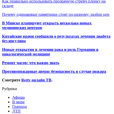
Как правильно использовать прозрачную стрейч пленку на
складе
Почему одинаковые памятники стоят по-разному: разбор цен
В Минске планируют открыть несколько новых
медицинских центров
Китайские врачи сообщили о результатах лечения диабета
без инсулина
Новые открытия в лечении рака и роль Германии в
онкологической медицине
Ремонт часов: что важно знать
Противопожарные двери: безопасность в случае пожара
Смотрите
livetv онлайн ТВ
.
Рубрики
Афиша
В мире
Граница
ДТП