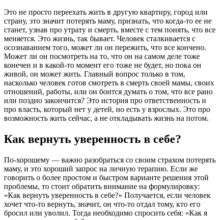
Это не просто переехать жить в другую квартиру, город или
страну, это значит потерять маму, признать, что когда-то ее не
станет, узнав про утрату и смерть, вместе с тем понять, что все
меняется. Это жизнь, так бывает. Человек сталкивается с
осознаванием того, может ли он пережить, что все кончено.
Может ли он посмотреть на то, что он на самом деле тоже
конечен и в какой-то момент его тоже не будет, но пока он
живой, он может жить. Главный вопрос только в том,
насколько человек готов смотреть в смерть своей мамы, своих
отношений, работы, или он боится думать о том, что все рано
или поздно закончится? Это история про ответственность и
про власть, который нет у детей, но есть у взрослых. Это про
возможность жить сейчас, а не откладывать жизнь на потом.
Как вернуть уверенность в себе?
По-хорошему — важно разобраться со своим страхом потерять
маму, и это хороший запрос на личную терапию. Если же
говорить о более простом и быстром варианте решения этой
проблемы, то стоит обратить внимание на формулировку:
«Как вернуть уверенность в себе?» Получается, если человек
хочет что-то вернуть, значит, он что-то отдал тому, кто его
бросил или уволил. Тогда необходимо спросить себя: «Как я