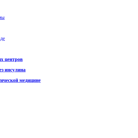
емы
аде
х центров
ез инсулина
гической медицине