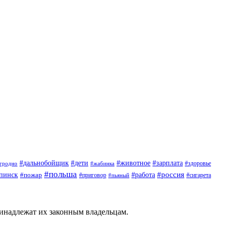
#дети
#животное
#дальнобойщик
#зарплата
гродно
#жабинка
#здоровье
#польша
#россия
пинск
#пожар
#работа
#приговор
#пьяный
#сигарета
ринадлежат их законным владельцам.