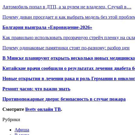
Автомобиль попал в ДТП, а за рулем не владелец. Случай в…
Почему диван проседает и как выбрать модель без этой пробл
Болгария выиграла «Евровидение-2026»
Как правильно использовать прозрачную стрейч пленку на скл
Почему одинаковые памятники стоят по-разному: разбор цен
В Минске планируют открыть несколько новых медицински
Китайские врачи сообщили о результатах лечения диабета б
Новые открытия в лечении рака и роль Германии в онколо
Ремонт часов: что важно знать
Противопожарные двери: безопасность в случае пожара
Смотрите
livetv онлайн ТВ
.
Рубрики
Афиша