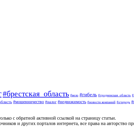
т
#брестская_область
#гибель
#вело
#гродненская_область
#
#
#мошенничество
#налог
#недвижимость
область
#очередь
#новости компаний
олько с обратной активной ссылкой на страницу статьи.
чников и других порталов интернета, все права на авторство п