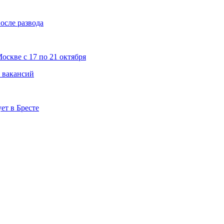
после развода
скве с 17 по 21 октября
к вакансий
ет в Бресте