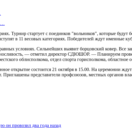
…
ок…
иях. Турнир стартует с поединков "вольников", которые будут бо
ыступят в 11 весовых категориях. Победителей ждут именные ку
 равных условиях. Сильнейших выявит борцовский ковер. Все за
выносливость, — отметил директор СДЮШОР. — Планируем прове
рестского облисполкома, отдел спорта горисполкома, областное
нное открытие состоится 21 октября в 15.00. На церемонии ждут
т. Приглашены представители профсоюзов, местных органов вла
ую он провозил два года назад