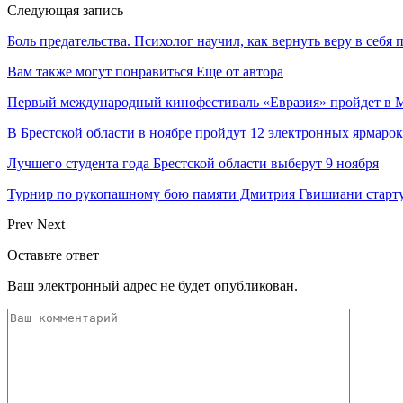
Следующая запись
Боль предательства. Психолог научил, как вернуть веру в себя 
Вам также могут понравиться
Еще от автора
Первый международный кинофестиваль «Евразия» пройдет в Мо
В Брестской области в ноябре пройдут 12 электронных ярмаро
Лучшего студента года Брестской области выберут 9 ноября
Турнир по рукопашному бою памяти Дмитрия Гвишиани старту
Prev
Next
Оставьте ответ
Ваш электронный адрес не будет опубликован.