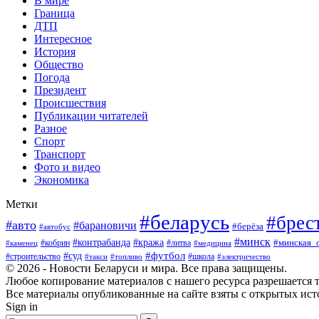
В мире
Граница
ДТП
Интересное
История
Общество
Погода
Президент
Происшествия
Публикации читателей
Разное
Спорт
Транспорт
Фото и видео
Экономика
Метки
#беларусь
#брес
#авто
#барановичи
#берёза
#автобус
#минск
#кража
#контрабанда
#кобрин
#литва
#минская_
#каменец
#медицина
#футбол
#суд
#школа
#строительство
#такси
#топливо
#электричество
© 2026 - Новости Беларуси и мира. Все права защищены.
Любое копирование материалов с нашего ресурса разрешается т
Все материалы опубликованные на сайте взяты с открытых исто
Sign in