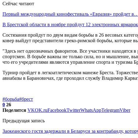
Сейчас читают
Первый международный кинофестиваль «Евразия» пройдет в
В Брестской области в ноябре пройдут 12 электронных ярмар
Состязания пройдут по двум видам борьбы в 26 весовых категор
ковер выйдут представители греко-римской борьбы, которые в
"Здесь нет однозначных фаворитов. Все участники находятся в
спортсмен. В борьбе важны не только сила, но и мышление, 
что его учредителями являются управление спорта и туризма Б
Турнир пройдет в легкоатлетическом манеже Бреста. Торжестве
авиабазы в Барановичах, где проходил службу Владимир Карва
#борьба
#брест
0
26
Поделится
VK
OK.ru
Facebook
Twitter
WhatsApp
Telegram
Viber
Предыдущая запись
Заокеанского гостя задержали в Беларуси за контрабанду, котор