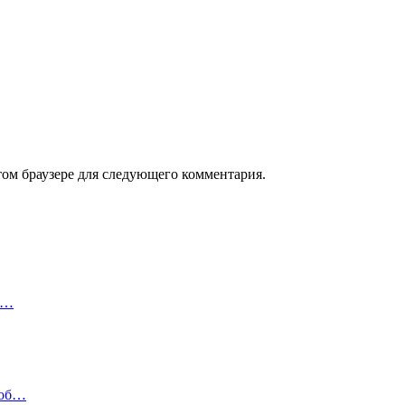
том браузере для следующего комментария.
й…
 об…