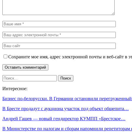
Сохраните мое имя, адрес электронной почты и веб-сайт в э
Интересное:
Бизнес по-белорусски. В Германии остановили перегруженны
В Бресте продадут с аукциона участок под объект общепита…
Андрей Гашев — новый гендиректор КУМПП «Брестское…
В Министерстве по налогам и сборам напомнили репетиторам