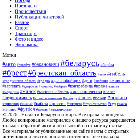
Погода
Президент
Происшествия
Публикации читателей
Разное
Спорт
Транспорт
Фото и видео
Экономика
Метки
#беларусь
#авто
#барановичи
#берёза
#автобус
#брест
#брестская_область
#гибель
#вело
#дети
#животное
#дальнобойщик
#гродненская_область
#гродно
#жабинка
#кража
#зарплата
#контрабанда
#кобрин
#литва
#здоровье
#каменец
#минск
#мошенничество
#налог
#минская_область
#медицина
#польша
#пинск
#недвижимость
#пожар
#очередь
#новости компаний
#россия
#работа
#суд
#приговор
#пьяный
#сигарета
#строительство
#такси
#футбол
#школа
#топливо
#электричество
© 2026 - Новости Беларуси и мира. Все права защищены.
Любое копирование материалов с нашего ресурса разрешается
только с обратной активной ссылкой на страницу статьи.
Все материалы опубликованные на сайте взяты с открытых
источников и других порталов интернета, все права на