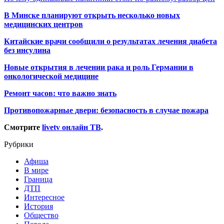
В Минске планируют открыть несколько новых
медицинских центров
Китайские врачи сообщили о результатах лечения диабета
без инсулина
Новые открытия в лечении рака и роль Германии в
онкологической медицине
Ремонт часов: что важно знать
Противопожарные двери: безопасность в случае пожара
Смотрите
livetv онлайн ТВ
.
Рубрики
Афиша
В мире
Граница
ДТП
Интересное
История
Общество