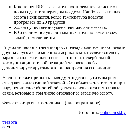
Как пишет BBC, заразительность зевания зависит от
поры года и температуры воздуха. Наиболее активная
зевота начинается, когда температура воздуха
прогрелась до 20 градусов.
Холод существенно уменьшает желание зевать.
В Северном полушарии мы значительно реже зеваем
зимой, нежели летом.
Еще один любопытный вопрос: почему люди начинают зевать
друг за другом? По мнению американских исследователей,
заразная коллективная зевота
—
это знак невербальной
коммуникации и такой реакцией человек как бы
демонстрирует другому, что он настроен на его эмоции.
Ученые также пришли к выводу, что дети с аутизмом реже
страдают коллективной зевотой. Это объясняется тем, что при
нарушении способностей общаться нарушаются и мозговые
связи, которые в том числе отвечают за заразную зевоту.
Фото: из открытых источников (иллюстративное)
Источник:
onlinebrest.by
#зевота
0
23