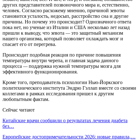
других представителей позвоночного мира и, естественно,
человек. Согласно расхожему мнению, причиной зевоты
становится усталость, недосып, расстройство сна и другие
причины. Но почему это происходит? Однозначного ответа
пока нет, но ученые из Италии и США несколько лет назад
пришли к выводу, что зевота
—
это защитный механизм
нашего организма, который позволяет охлаждать мозг и
спасает его от перегрева.
Происходит подобная реакция по причине повышения
температуры внутри черепа, и главная задача данного
процесса
—
поддержка нужной температуры мозга для
эффективного функционирования.
Кроме того, преподаватель психологии Нью-Йоркского
политехнического института Эндрю Гэллап вместе со своими
коллегами в рамках исследования пришел к другим
любопытным фактам.
Сейчас читают
Китайские врачи сообщили о результатах лечения диабета
без…
Европейские достопримечательности 2026: новые правила,…