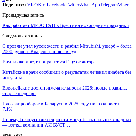
Поделится
VK
OK.ru
Facebook
Twitter
WhatsApp
Telegram
Viber
Предыдущая запись
Как работает МРЭО ГАИ в Бресте на новогодние праздники
Следующая запись
С кровли упал кусок жести и разбил Mitsubishi, ущерб – более
2000 рублей. Владелец пошел в суд
Вам также могут понравиться
Еще от автора
Китайские врачи сообщили о результатах лечения диабета без
инсулина
Европейские достопримечательности 2026: новые правила,
старые шедевры
Пассажирооборот в Беларуси в 2025 году показал рост на
7,1%
Почему белорусские нейросети могут быть сильнее западных
— взгляд компании АИ БУСТ…
Prev
Next