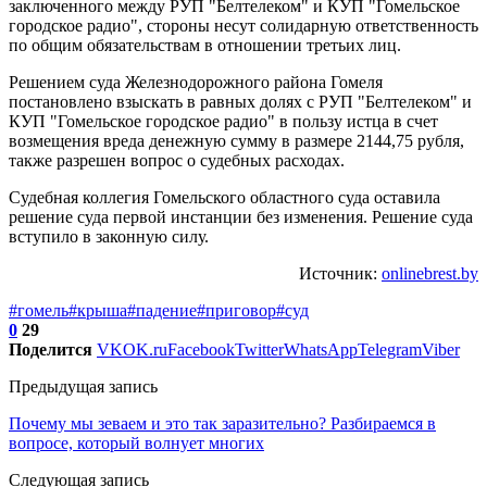
заключенного между РУП "Белтелеком" и КУП "Гомельское
городское радио", стороны несут солидарную ответственность
по общим обязательствам в отношении третьих лиц.
Решением суда Железнодорожного района Гомеля
постановлено взыскать в равных долях с РУП "Белтелеком" и
КУП "Гомельское городское радио" в пользу истца в счет
возмещения вреда денежную сумму в размере 2144,75 рубля,
также разрешен вопрос о судебных расходах.
Судебная коллегия Гомельского областного суда оставила
решение суда первой инстанции без изменения. Решение суда
вступило в законную силу.
Источник:
onlinebrest.by
#гомель
#крыша
#падение
#приговор
#суд
0
29
Поделится
VK
OK.ru
Facebook
Twitter
WhatsApp
Telegram
Viber
Предыдущая запись
Почему мы зеваем и это так заразительно? Разбираемся в
вопросе, который волнует многих
Следующая запись