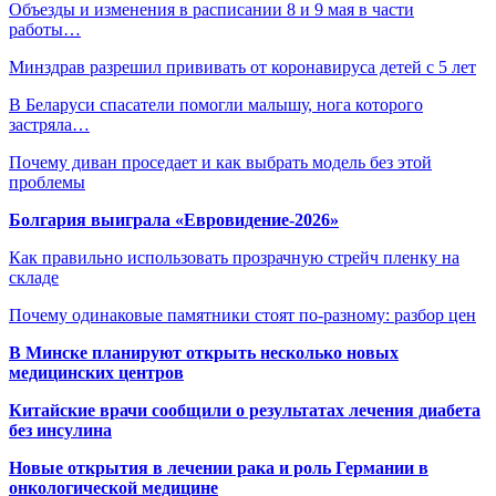
Объезды и изменения в расписании 8 и 9 мая в части
работы…
Минздрав разрешил прививать от коронавируса детей с 5 лет
В Беларуси спасатели помогли малышу, нога которого
застряла…
Почему диван проседает и как выбрать модель без этой
проблемы
Болгария выиграла «Евровидение-2026»
Как правильно использовать прозрачную стрейч пленку на
складе
Почему одинаковые памятники стоят по-разному: разбор цен
В Минске планируют открыть несколько новых
медицинских центров
Китайские врачи сообщили о результатах лечения диабета
без инсулина
Новые открытия в лечении рака и роль Германии в
онкологической медицине