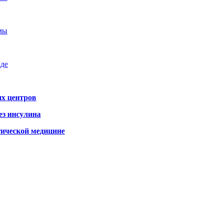
емы
аде
х центров
ез инсулина
гической медицине