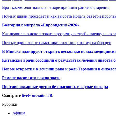
Врач-косметолог назвала четыре причины раннего старения
Почему диван проседает и как выбрать модель без этой пробл
Болгария выиграла «Евровидение-2026»
Как правильно использовать прозрачную стрейч пленку на скл
Почему одинаковые памятники стоят по-разному: разбор цен
В Минске планируют открыть несколько новых медицински
Китайские врачи сообщили о результатах лечения диабета б
Новые открытия в лечении рака и роль Германии в онколо
Ремонт часов: что важно знать
Противопожарные двери: безопасность в случае пожара
Смотрите
livetv онлайн ТВ
.
Рубрики
Афиша