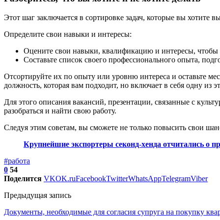
Этот шаг заключается в сортировке задач, которые вы хотите в
Определите свои навыки и интересы:
Оцените свои навыки, квалификацию и интересы, чтобы н
Составьте список своего профессионального опыта, подг
Отсортируйте их по опыту или уровню интереса и оставьте мес
должность, которая вам подходит, но включает в себя одну из э
Для этого описания вакансий, презентации, связанные с культ
разобраться и найти свою работу.
Следуя этим советам, вы сможете не только повысить свои ша
Крупнейшие экспортеры секонд-хенда отчитались о п
#работа
0
54
Поделится
VK
OK.ru
Facebook
Twitter
WhatsApp
Telegram
Viber
Предыдущая запись
Документы, необходимые для согласия супруга на покупку ква