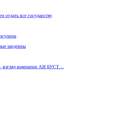
н отдать все государству
инсулина
арые шедевры
 — взгляд компании АИ БУСТ…