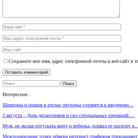
Сохраните мое имя, адрес электронной почты и веб-сайт в э
Интересное:
Шевроны и пошив в ателье: регионы готовятся к введению…
2 августа – День десантников и сил специальных операций:…
Муж, не желая отпускать жену и ребенка, порвал ее паспорт и
Международные точки обмена интернет-трафиком прекращаю