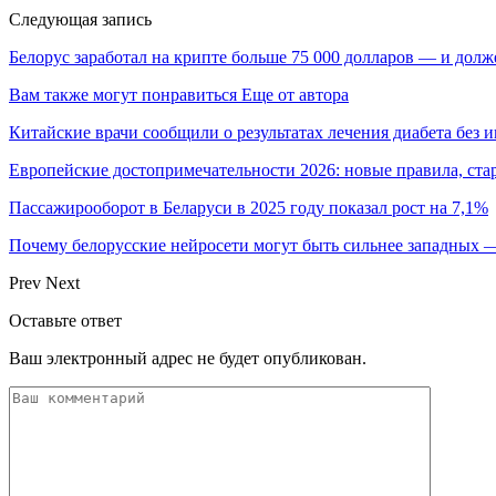
Следующая запись
Белорус заработал на крипте больше 75 000 долларов — и долже
Вам также могут понравиться
Еще от автора
Китайские врачи сообщили о результатах лечения диабета без 
Европейские достопримечательности 2026: новые правила, ст
Пассажирооборот в Беларуси в 2025 году показал рост на 7,1%
Почему белорусские нейросети могут быть сильнее западных
Prev
Next
Оставьте ответ
Ваш электронный адрес не будет опубликован.