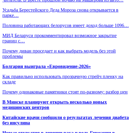
Усадьба Берестейского Деда Мороза снова открывается в
парке…
Половина работающих белорусов имеет доход больше 1096…
МИД Беларуси прокомментировал возможное закрытие
границ с…
Почему диван проседает и как выбрать модель без этой
проблемы
Болгария выиграла «Евровидение-2026»
Как правильно использовать прозрачную стрейч пленку на
складе
Почему одинаковые памятники стоят по-разному: разбор цен
В Минске планируют открыть несколько новых
медицинских центров
Китайские врачи сообщили о результатах лечения диабета
без инсулина
Новые открытия в лечении рака и роль Германии в