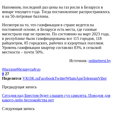
Напомним, последний раз цены на газ росли в Беларуси в
январе текущего года. Тогда постановление распространялось
и на 50-литровые баллоны.
Несмотря на то, что газификация в стране ведется на
постоянной основе, в Беларуси есть места, где газовые
магистрали еще не провели. По состоянию на март 2023 года,
в республике были газифицированы все 115 городов, 118
райцентров, 85 городских, рабочих и курортных поселков.
Уровень газификации квартир составлял 83%, в сельской
местности – почти 50%.
Источник:
onlinebrest.by
#баллон
#беларусь
#газ
0
27
Поделится
VK
OK.ru
Facebook
Twitter
WhatsApp
Telegram
Viber
Предыдущая запись
Сегодня над Брестом будет слышен гул самолета. Поводов для
какого-либо беспокойства нет
Следующая запись