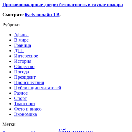
Противопожарные двери: безопасность в случае пожара
Смотрите
livetv онлайн ТВ
.
Рубрики
Афиша
В мире
Граница
ДТП
Интересное
История
Общество
Погода
Президент
Происшествия
Публикации читателей
Разное
Спорт
Транспорт
Фото и видео
Экономика
Метки
#беларусь