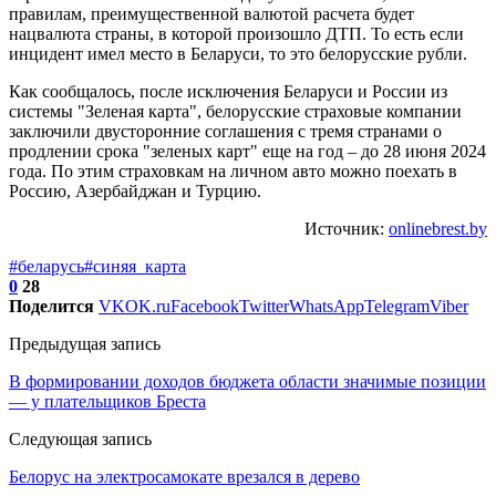
правилам, преимущественной валютой расчета будет
нацвалюта страны, в которой произошло ДТП. То есть если
инцидент имел место в Беларуси, то это белорусские рубли.
Как сообщалось, после исключения Беларуси и России из
системы "Зеленая карта", белорусские страховые компании
заключили двусторонние соглашения с тремя странами о
продлении срока "зеленых карт" еще на год – до 28 июня 2024
года. По этим страховкам на личном авто можно поехать в
Россию, Азербайджан и Турцию.
Источник:
onlinebrest.by
#беларусь
#синяя_карта
0
28
Поделится
VK
OK.ru
Facebook
Twitter
WhatsApp
Telegram
Viber
Предыдущая запись
В формировании доходов бюджета области значимые позиции
— у плательщиков Бреста
Следующая запись
Белорус на электросамокате врезался в дерево