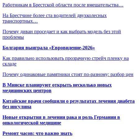
Работникам в Брестской области после вмешательства…
На Брестчине более ста водителей двухколесных
транспортных…
Почему диван проседает и как выбрать модель без этой
проблемы
Болгария выиграла «Евровидение-2026»
Как правильно использовать прозрачную стрейч пленку на
складе
Почему одинаковые памятники стоят по-разному: разбор цен
В Минске планируют открыть несколько новых
медицинских центров
Китайские врачи сообщили о результатах лечения диабета
без инсулина
Новые открытия в лечении рака и роль Германии в
онкологической медицине
Ремонт часов: что важно знать