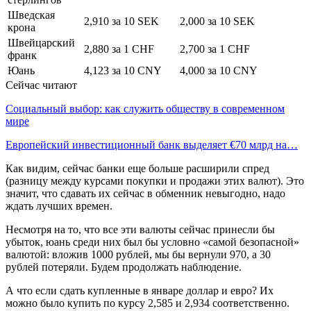
Шведская
2,910 за 10 SEK
2,000 за 10 SEK
крона
Швейцарский
2,880 за 1 CHF
2,700 за 1 CHF
франк
Юань
4,123 за 10 CNY
4,000 за 10 CNY
Сейчас читают
Социальный выбор: как служить обществу в современном
мире
Европейский инвестиционный банк выделяет €70 млрд на…
Как видим, сейчас банки еще больше расширили спред
(разницу между курсами покупки и продажи этих валют). Это
значит, что сдавать их сейчас в обменник невыгодно, надо
ждать лучших времен.
Несмотря на то, что все эти валюты сейчас принесли бы
убыток, юань среди них был бы условно «самой безопасной»
валютой: вложив 1000 рублей, мы бы вернули 970, а 30
рублей потеряли. Будем продолжать наблюдение.
А что если сдать купленные в январе доллар и евро? Их
можно было купить по курсу 2,585 и 2,934 соответственно.