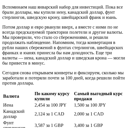
Вспоминаем наш январский набор для инвестиций. Пока все
брали доллары, мы купили иену, канадский доллар, фунт
стерлингов, шведскую крону, швейцарский франк и юань.
Потом доллар и евро рванули вверх, а вместе с ними по не
всегда предсказуемой траектории полетели и другие валюты.
Мы проверили, что стало со сбережениями, и решили
продолжать наблюдение. Напомним, тогда конвертация в
рубли наших сбережений в фунтах стерлингов, швейцарских
франках и юанях принесла бы нам доходность. Еще три
валюты — иена, канадский доллар и шведская крона — могли
бы привести в минус.
Сегодня снова открываем конверты и фиксируем, сколько мы
заработали и потеряли почти за 100 дней, когда решили пойти
против доллара.
По какому курсу
Самый выгодный курс
Валюта
купили
продажи
Иена
2,454 за 100 JPY
1,500 за 100 JPY
Канадский
2,124 за 1 CAD
2,000 за 1 CAD
доллар
Фунт
3,587 за 1 GBP
3,400 за 1 GBP
стерлингов