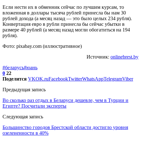
Если нести их в обменник сейчас по лучшим курсам, то
вложенная в доллары тысяча рублей принесла бы нам 30
рублей дохода (а месяц назад — это было целых 234 рубля).
Конвертация евро в рубли принесла бы сейчас убытки в
размере 40 рублей (а месяц назад могли обогатиться на 194
рубля).
Фото: pixabay.com (иллюстративное)
Источник:
onlinebrest.by
#беларусь
#юань
0
22
Поделится
VK
OK.ru
Facebook
Twitter
WhatsApp
Telegram
Viber
Предыдущая запись
Во сколько раз отдых в Беларуси дешевле, чем в Турции и
Египте? Посчитали эксперты
Следующая запись
Большинство городов Брестской области достигло уровня
озелененности в 40%