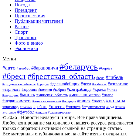
Погода
Президент
Происшествия
Публикации читателей
Разное
Спорт
Транспорт
Фото и видео
Экономика
Метки
#беларусь
#авто
#барановичи
#берёза
#автобус
#брест
#брестская_область
#гибель
#вело
#дети
#животное
#дальнобойщик
#гродненская_область
#гродно
#жабинка
#кража
#зарплата
#контрабанда
#кобрин
#литва
#здоровье
#каменец
#минск
#мошенничество
#налог
#минская_область
#медицина
#польша
#пинск
#недвижимость
#пожар
#очередь
#новости компаний
#россия
#работа
#суд
#приговор
#пьяный
#сигарета
#строительство
#такси
#футбол
#школа
#топливо
#электричество
© 2026 - Новости Беларуси и мира. Все права защищены.
Любое копирование материалов с нашего ресурса разрешается
только с обратной активной ссылкой на страницу статьи.
Все материалы опубликованные на сайте взяты с открытых