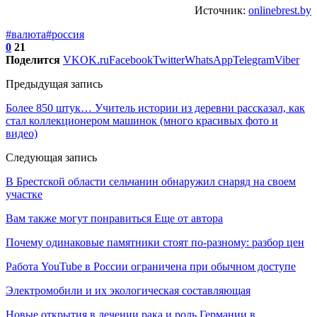
Источник:
onlinebrest.by
#валюта
#россия
0
21
Поделится
VK
OK.ru
Facebook
Twitter
WhatsApp
Telegram
Viber
Предыдущая запись
Более 850 штук… Учитель истории из деревни рассказал, как
стал коллекционером машинок (много красивых фото и
видео)
Следующая запись
В Брестской области cельчанин обнаружил снаряд на своем
участке
Вам также могут понравиться
Еще от автора
Почему одинаковые памятники стоят по-разному: разбор цен
Работа YouTube в России ограничена при обычном доступе
Электромобили и их экологическая составляющая
Новые открытия в лечении рака и роль Германии в