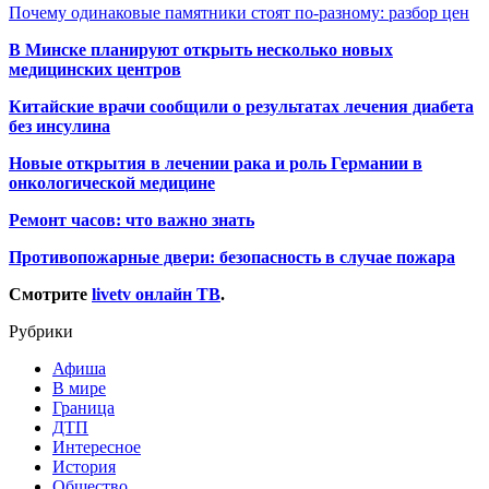
Почему одинаковые памятники стоят по-разному: разбор цен
В Минске планируют открыть несколько новых
медицинских центров
Китайские врачи сообщили о результатах лечения диабета
без инсулина
Новые открытия в лечении рака и роль Германии в
онкологической медицине
Ремонт часов: что важно знать
Противопожарные двери: безопасность в случае пожара
Смотрите
livetv онлайн ТВ
.
Рубрики
Афиша
В мире
Граница
ДТП
Интересное
История
Общество