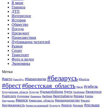
В мире
Граница
ДТП
Интересное
История
Общество
Погода
Президент
Происшествия
Публикации читателей
Разное
Спорт
Транспорт
Фото и видео
Экономика
Метки
#беларусь
#авто
#барановичи
#берёза
#автобус
#брест
#брестская_область
#гибель
#вело
#дети
#животное
#дальнобойщик
#гродненская_область
#гродно
#жабинка
#кража
#зарплата
#контрабанда
#кобрин
#литва
#здоровье
#каменец
#минск
#мошенничество
#налог
#минская_область
#медицина
#польша
#пинск
#недвижимость
#пожар
#очередь
#новости компаний