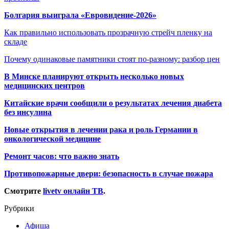
Болгария выиграла «Евровидение-2026»
Как правильно использовать прозрачную стрейч пленку на
складе
Почему одинаковые памятники стоят по-разному: разбор цен
В Минске планируют открыть несколько новых
медицинских центров
Китайские врачи сообщили о результатах лечения диабета
без инсулина
Новые открытия в лечении рака и роль Германии в
онкологической медицине
Ремонт часов: что важно знать
Противопожарные двери: безопасность в случае пожара
Смотрите
livetv онлайн ТВ
.
Рубрики
Афиша