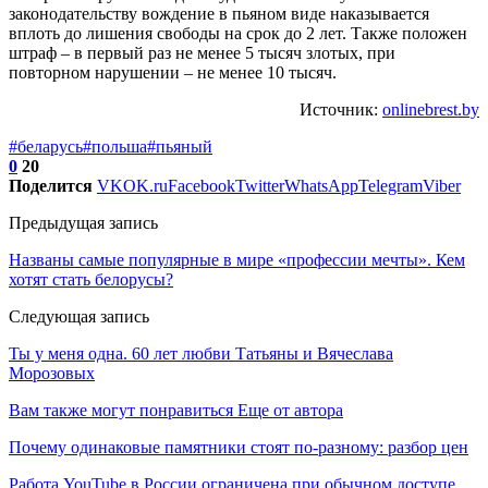
законодательству вождение в пьяном виде наказывается
вплоть до лишения свободы на срок до 2 лет. Также положен
штраф – в первый раз не менее 5 тысяч злотых, при
повторном нарушении – не менее 10 тысяч.
Источник:
onlinebrest.by
#беларусь
#польша
#пьяный
0
20
Поделится
VK
OK.ru
Facebook
Twitter
WhatsApp
Telegram
Viber
Предыдущая запись
Названы самые популярные в мире «профессии мечты». Кем
хотят стать белорусы?
Следующая запись
Ты у меня одна. 60 лет любви Татьяны и Вячеслава
Морозовых
Вам также могут понравиться
Еще от автора
Почему одинаковые памятники стоят по-разному: разбор цен
Работа YouTube в России ограничена при обычном доступе