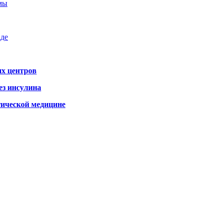
емы
аде
х центров
ез инсулина
гической медицине