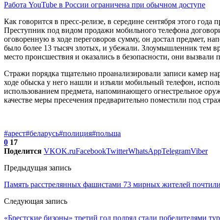
Работа YouTube в России ограничена при обычном доступе
Как говорится в пресс-релизе, в середине сентября этого год
Преступник под видом продажи мобильного телефона договори
оговоренную в ходе переговоров сумму, он достал предмет, нап
было более 13 тысяч злотых, и убежали. Злоумышленник тем в
место происшествия и оказались в безопасности, они вызвали
Стражи порядка тщательно проанализировали записи камер нар
ходе обыска у него нашли и изъяли мобильный телефон, испо
использованием предмета, напоминающего огнестрельное оружи
качестве меры пресечения предварительно поместили под стра
#арест
#беларусь
#полиция
#польша
0
17
Поделится
VK
OK.ru
Facebook
Twitter
WhatsApp
Telegram
Viber
Предыдущая запись
Память расстрелянных фашистами 73 мирных жителей почтили
Следующая запись
«Брестские бизоны» третий год подряд стали победителями ту