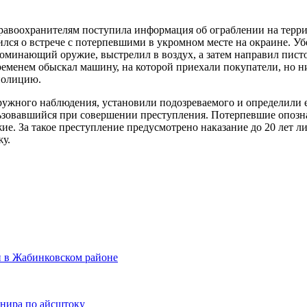
а правоохранителям поступила информация об ограблении на тер
лся о встрече с потерпевшими в укромном месте на окраине. У
оминающий оружие, выстрелил в воздух, а затем направил пистол
ременем обыскал машину, на которой приехали покупатели, но н
 полицию.
ужного наблюдения, установили подозреваемого и определили е
льзовавшийся при совершении преступления. Потерпевшие опозн
е. За такое преступление предусмотрено наказание до 20 лет л
жу.
 в Жабинковском районе
рнира по айсштоку