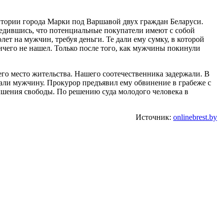
ритории города Марки под Варшавой двух граждан Беларуси.
бедившись, что потенциальные покупатели имеют с собой
ет на мужчин, требуя деньги. Те дали ему сумку, в которой
ичего не нашел. Только после того, как мужчины покинули
го место жительства. Нашего соотечественника задержали. В
али мужчину. Прокурор предъявил ему обвинение в грабеже с
ишения свободы. По решению суда молодого человека в
Источник:
onlinebrest.by