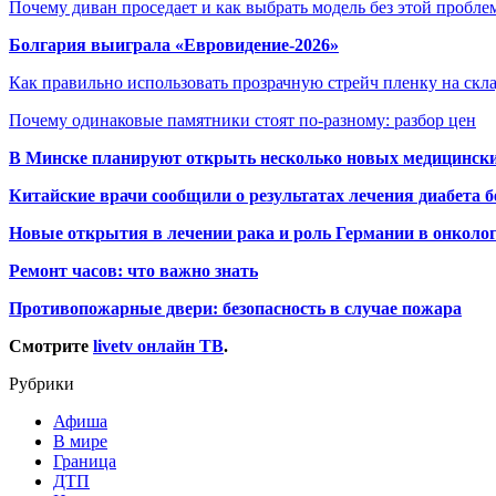
Почему диван проседает и как выбрать модель без этой пробл
Болгария выиграла «Евровидение-2026»
Как правильно использовать прозрачную стрейч пленку на скл
Почему одинаковые памятники стоят по-разному: разбор цен
В Минске планируют открыть несколько новых медицински
Китайские врачи сообщили о результатах лечения диабета б
Новые открытия в лечении рака и роль Германии в онколо
Ремонт часов: что важно знать
Противопожарные двери: безопасность в случае пожара
Смотрите
livetv онлайн ТВ
.
Рубрики
Афиша
В мире
Граница
ДТП