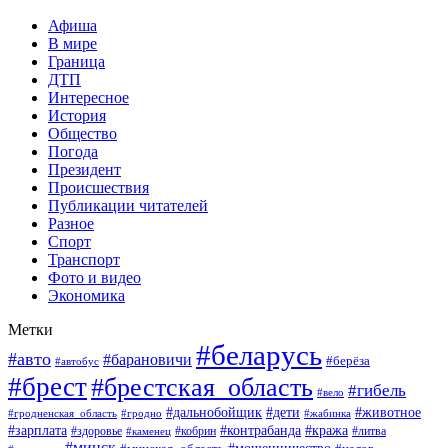
Афиша
В мире
Граница
ДТП
Интересное
История
Общество
Погода
Президент
Происшествия
Публикации читателей
Разное
Спорт
Транспорт
Фото и видео
Экономика
Метки
#беларусь
#авто
#барановичи
#берёза
#автобус
#брест
#брестская_область
#гибель
#вело
#дети
#животное
#дальнобойщик
#гродненская_область
#гродно
#жабинка
#кража
#зарплата
#контрабанда
#кобрин
#литва
#здоровье
#каменец
#минск