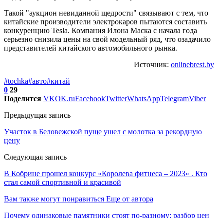
Такой "аукцион невиданной щедрости" связывают с тем, что
китайские производители электрокаров пытаются составить
конкуренцию Tesla. Компания Илона Маска с начала года
серьезно снизила цены на свой модельный ряд, что озадачило
представителей китайского автомобильного рынка.
Источник:
onlinebrest.by
#tochka
#авто
#китай
0
29
Поделится
VK
OK.ru
Facebook
Twitter
WhatsApp
Telegram
Viber
Предыдущая запись
Участок в Беловежской пуще ушел с молотка за рекордную
цену
Следующая запись
В Кобрине прошел конкурс «Королева фитнеса – 2023» . Кто
стал самой спортивной и красивой
Вам также могут понравиться
Еще от автора
Почему одинаковые памятники стоят по-разному: разбор цен