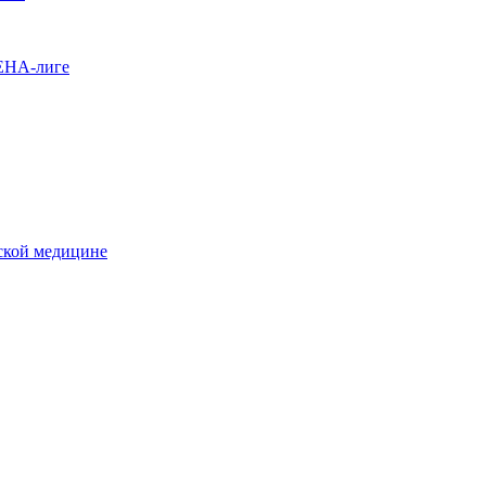
SEHA-лиге
еской медицине