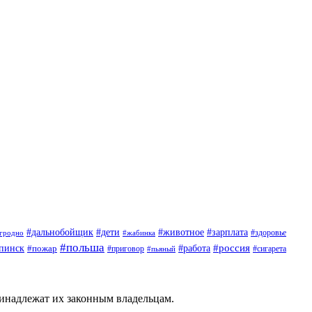
#дети
#животное
#дальнобойщик
#зарплата
гродно
#жабинка
#здоровье
#польша
#россия
пинск
#пожар
#работа
#приговор
#пьяный
#сигарета
ринадлежат их законным владельцам.