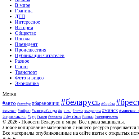
В мире
Граница
ДТП
Интересное
История
Общество
Погода
Президент
Происшествия
Публикации читателей
Разное
Спорт
Транспорт
Фото и видео
Экономика
Метки
#беларусь
#брес
#авто
#барановичи
#берёза
#автобус
#минск
#кража
#контрабанда
#кобрин
#литва
#минская_
#каменец
#медицина
#футбол
#суд
#школа
#строительство
#такси
#топливо
#электричество
© 2026 - Новости Беларуси и мира. Все права защищены.
Любое копирование материалов с нашего ресурса разрешается т
Все материалы опубликованные на сайте взяты с открытых исто
Sign in