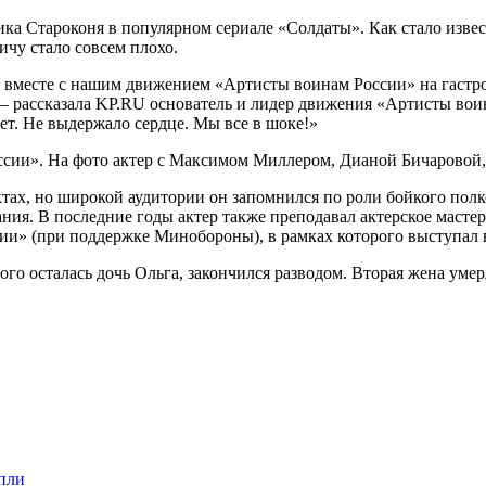
ка Староконя в популярном сериале «Солдаты». Как стало извест
ичу стало совсем плохо.
 вместе с нашим движением «Артисты воинам России» на гастро
, — рассказала KP.RU основатель и лидер движения «Артисты во
ет. Не выдержало сердце. Мы все в шоке!»
сии». На фото актер с Максимом Миллером, Дианой Бичаровой,
тах, но широкой аудитории он запомнился по роли бойкого полк
ания. В последние годы актер также преподавал актерское масте
ии» (при поддержке Минобороны), в рамках которого выступал в
о осталась дочь Ольга, закончился разводом. Вторая жена умерла
пли