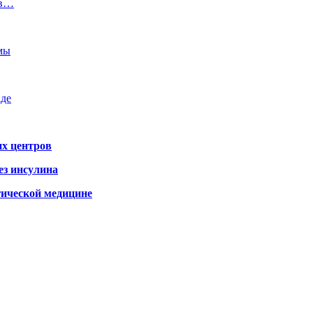
 в…
емы
аде
х центров
ез инсулина
гической медицине