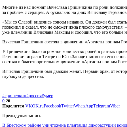
Многие из нас помнят Вячеслава Гришечкина по роли полковни
за проблем с сердцем. А буквально на днях Вячеславу Германов
«Мы со Славой виделись совсем недавно. Он должен был ехать
позвонил и сказал, что не сможет из-за плохого самочувствия
уже племянник Вячеслава Максим и сообщил, что его больше н
Вячеслав Гришечкин состоял в движении «Артисты воинам Рос
У Гришечкина было огромное количество ролей в разных проек
Германович играл в Театре на Юго-Западе с момента его основ
состоял в благотворительном движении «Артисты воинам Росс
Вячеслав Гришечкин был дважды женат. Первый брак, от которог
глубокую депрессию.
#гришечкин
#россия
#умер
0
26
Поделится
VK
OK.ru
Facebook
Twitter
WhatsApp
Telegram
Viber
Предыдущая запись
В Брестском районе уничтожена плантация дикорастущей коно