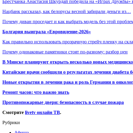
Брестчанка Анастасия Шкурдай победила на «Играх Дружбы»
Нацбанк рассказал, как белорусы весной забирали деньги из…
Почему диван проседает и как выбрать модель без этой пробл
Болгария выиграла «Евровидение-2026»
Как правильно использовать прозрачную стрейч пленку на скл
Почему одинаковые памятники стоят по-разному: разбор цен
В Минске планируют открыть несколько новых медицински
Китайские врачи сообщили о результатах лечения диабета б
Новые открытия в лечении рака и роль Германии в онколо
Ремонт часов: что важно знать
Противопожарные двери: безопасность в случае пожара
Смотрите
livetv онлайн ТВ
.
Рубрики
Афиша