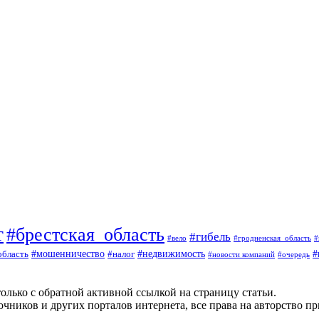
т
#брестская_область
#гибель
#вело
#гродненская_область
#
#
#мошенничество
#налог
#недвижимость
область
#очередь
#новости компаний
олько с обратной активной ссылкой на страницу статьи.
чников и других порталов интернета, все права на авторство п