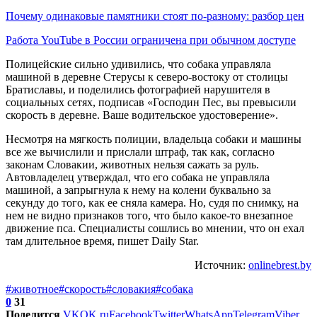
Почему одинаковые памятники стоят по-разному: разбор цен
Работа YouTube в России ограничена при обычном доступе
Полицейские сильно удивились, что собака управляла
машиной в деревне Стерусы к северо-востоку от столицы
Братиславы, и поделились фотографией нарушителя в
социальных сетях, подписав «Господин Пес, вы превысили
скорость в деревне. Ваше водительское удостоверение».
Несмотря на мягкость полиции, владельца собаки и машины
все же вычислили и прислали штраф, так как, согласно
законам Словакии, животных нельзя сажать за руль.
Автовладелец утверждал, что его собака не управляла
машиной, а запрыгнула к нему на колени буквально за
секунду до того, как ее сняла камера. Но, судя по снимку, на
нем не видно признаков того, что было какое-то внезапное
движение пса. Специалисты сошлись во мнении, что он ехал
там длительное время, пишет Daily Star.
Источник:
onlinebrest.by
#животное
#скорость
#словакия
#собака
0
31
Поделится
VK
OK.ru
Facebook
Twitter
WhatsApp
Telegram
Viber