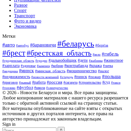
Разное
Спорт
Транспорт
Фото и видео
Экономика
Метки
#беларусь
#авто
#барановичи
#берёза
#автобус
#брест
#брестская_область
#гибель
#вело
#дети
#животное
#дальнобойщик
#гродненская_область
#гродно
#жабинка
#кража
#зарплата
#контрабанда
#кобрин
#литва
#здоровье
#каменец
#минск
#мошенничество
#налог
#минская_область
#медицина
#польша
#пинск
#недвижимость
#пожар
#очередь
#новости компаний
#россия
#работа
#суд
#приговор
#пьяный
#сигарета
#строительство
#такси
#футбол
#школа
#топливо
#электричество
© 2026 - Новости Беларуси и мира. Все права защищены.
Любое копирование материалов с нашего ресурса разрешается
только с обратной активной ссылкой на страницу статьи.
Все материалы опубликованные на сайте взяты с открытых
источников и других порталов интернета, все права на
авторство принадлежат их законным владельцам.
Sign in