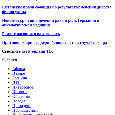
Китайские врачи сообщили о результатах лечения диабета
без инсулина
Новые открытия в лечении рака и роль Германии в
онкологической медицине
Ремонт часов: что важно знать
Противопожарные двери: безопасность в случае пожара
Смотрите
livetv онлайн ТВ
.
Рубрики
Афиша
В мире
Граница
ДТП
Интересное
История
Общество
Погода
Президент
Происшествия
Публикации читателей