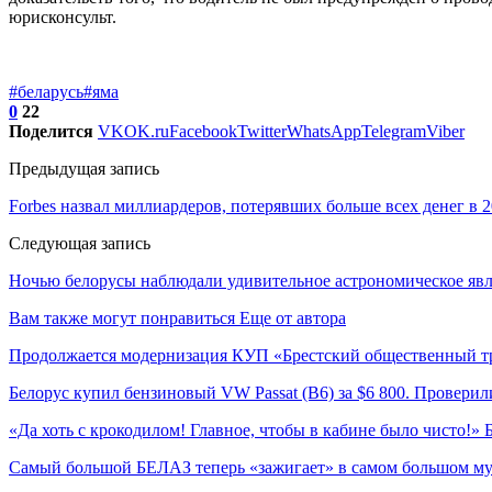
юрисконсульт.
#беларусь
#яма
0
22
Поделится
VK
OK.ru
Facebook
Twitter
WhatsApp
Telegram
Viber
Предыдущая запись
Forbes назвал миллиардеров, потерявших больше всех денег в 2
Следующая запись
Ночью белорусы наблюдали удивительное астрономическое явл
Вам также могут понравиться
Еще от автора
Продолжается модернизация КУП «Брестский общественный т
Белорус купил бензиновый VW Passat (B6) за $6 800. Проверили
«Да хоть с крокодилом! Главное, чтобы в кабине было чисто!»
Самый большой БЕЛАЗ теперь «зажигает» в самом большом му