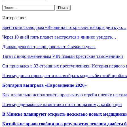
Интересное:
Брестский скалодром «Вершина» открывает набор в детскую…
Через 10 дней пять планет выстроятся в линию: увидеть…
Доллар дешевеет, евро дорожает. Свежие курсы
Тягач с видоизмененным VIN изъяли брестские таможенники
Он признался в 33 страшных преступлениях. История первого
Почему диван проседает и как выбрать модель без этой пробл
Болгария выиграла «Евровидение-2026»
Как правильно использовать прозрачную стрейч пленку на скл
Почему одинаковые памятники стоят по-разному: разбор цен
В Минске планируют открыть несколько новых медицински
Китайские врачи сообщили о результатах лечения диабета б