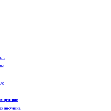
 в…
емы
аде
х центров
ез инсулина