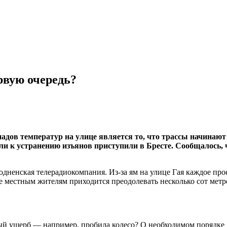
ервую очередь?
падов температур на улице является то, что трассы начинаю
ли к устранению изъянов приступили в Бресте. Сообщалось,
одненская телерадиокомпания. Из-за ям на улице Гая каждое пр
 местным жителям приходится преодолевать несколько сот метро
ый ущерб — например, пробила колесо? О необходимом порядке д