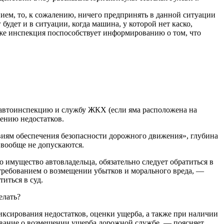
ием, то, к сожалению, ничего предпринять в данной ситуации
удет и в ситуации, когда машина, у которой нет каско,
кже инспекция поспособствует информированию о том, что
савтоинспекцию и службу ЖКХ (если яма расположена на
ению недостатков.
иям обеспечения безопасности дорожного движения», глубина
 вообще не допускаются.
о имущество автовладельца, обязательно следует обратиться в
требованием о возмещении убытков и морального вреда, —
иться в суд.
елать?
ксирования недостатков, оценки ущерба, а также при наличии
бование о возмещении ущерба дорожной службе, — поясняет