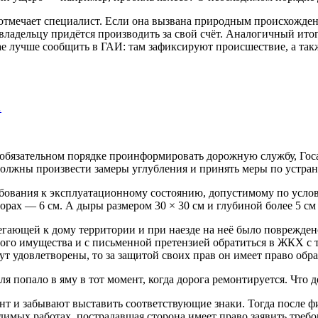
 отмечает специалист. Если она вызвана природным происхожден
ладельцу придётся производить за свой счёт. Аналогичный итог б
чае лучше сообщить в ГАИ: там зафиксируют происшествие, а та
…
в обязательном порядке проинформировать дорожную службу, Го
олжны произвести замеры углубления и принять меры по устран
бования к эксплуатационному состоянию, допустимому по услов
орах — 6 см. А дыры размером 30 × 30 см и глубиной более 5 см
легающей к дому территории и при наезде на неё было поврежден
ого имущества и с письменной претензией обратиться в ЖКХ с 
т удовлетворены, то за защитой своих прав он имеет право обрат
 попало в яму в тот момент, когда дорога ремонтируется. Что д
т и забывают выставить соответствующие знаки. Тогда после фи
одимых работах, пострадавшая сторона имеет право заявить тре