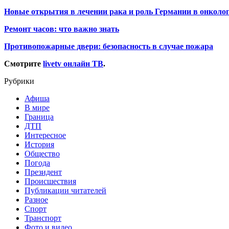
Новые открытия в лечении рака и роль Германии в онколо
Ремонт часов: что важно знать
Противопожарные двери: безопасность в случае пожара
Смотрите
livetv онлайн ТВ
.
Рубрики
Афиша
В мире
Граница
ДТП
Интересное
История
Общество
Погода
Президент
Происшествия
Публикации читателей
Разное
Спорт
Транспорт
Фото и видео