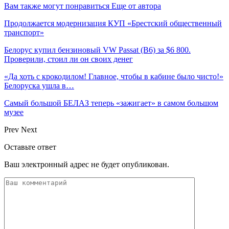
Вам также могут понравиться
Еще от автора
Продолжается модернизация КУП «Брестский общественный
транспорт»
Белорус купил бензиновый VW Passat (B6) за $6 800.
Проверили, стоил ли он своих денег
«Да хоть с крокодилом! Главное, чтобы в кабине было чисто!»
Белоруска ушла в…
Самый большой БЕЛАЗ теперь «зажигает» в самом большом
музее
Prev
Next
Оставьте ответ
Ваш электронный адрес не будет опубликован.