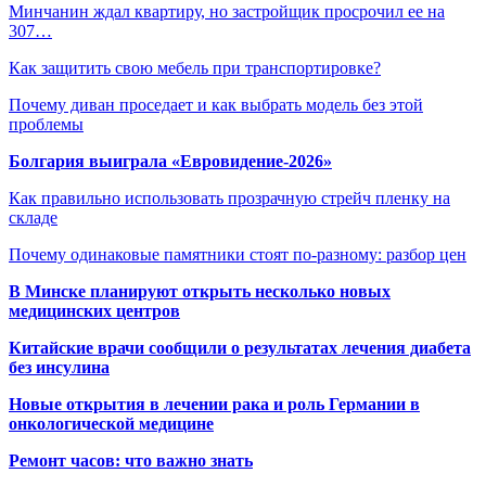
Минчанин ждал квартиру, но застройщик просрочил ее на
307…
Как защитить свою мебель при транспортировке?
Почему диван проседает и как выбрать модель без этой
проблемы
Болгария выиграла «Евровидение-2026»
Как правильно использовать прозрачную стрейч пленку на
складе
Почему одинаковые памятники стоят по-разному: разбор цен
В Минске планируют открыть несколько новых
медицинских центров
Китайские врачи сообщили о результатах лечения диабета
без инсулина
Новые открытия в лечении рака и роль Германии в
онкологической медицине
Ремонт часов: что важно знать