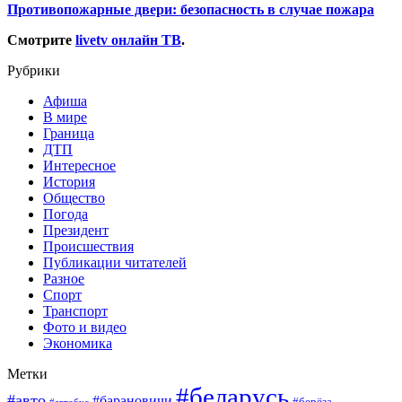
Противопожарные двери: безопасность в случае пожара
Смотрите
livetv онлайн ТВ
.
Рубрики
Афиша
В мире
Граница
ДТП
Интересное
История
Общество
Погода
Президент
Происшествия
Публикации читателей
Разное
Спорт
Транспорт
Фото и видео
Экономика
Метки
#беларусь
#авто
#барановичи
#берёза
#автобус