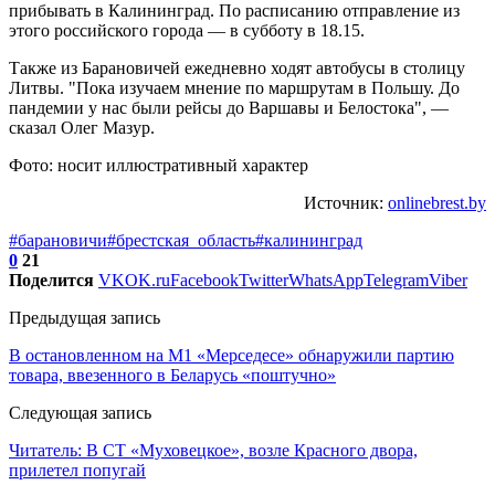
прибывать в Калининград. По расписанию отправление из
этого российского города — в субботу в 18.15.
Также из Барановичей ежедневно ходят автобусы в столицу
Литвы. "Пока изучаем мнение по маршрутам в Польшу. До
пандемии у нас были рейсы до Варшавы и Белостока", —
сказал Олег Мазур.
Фото: носит иллюстративный характер
Источник:
onlinebrest.by
#барановичи
#брестская_область
#калининград
0
21
Поделится
VK
OK.ru
Facebook
Twitter
WhatsApp
Telegram
Viber
Предыдущая запись
В остановленном на М1 «Мерседесе» обнаружили партию
товара, ввезенного в Беларусь «поштучно»
Следующая запись
Читатель: В СТ «Муховецкое», возле Красного двора,
прилетел попугай