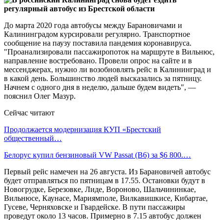
До марта 2020 года автобусы между Барановичами и
Калининградом курсировали регулярно. Транспортное
сообщение на паузу поставила пандемия коронавируса.
"Проанализировали пассажиропоток на маршруте в Вильнюс,
направление востребовано. Провели опрос на сайте и в
мессенджерах, нужно ли возобновлять рейс в Калининград и
в какой день. Большинство людей высказались за пятницу.
Начнем с одного дня в неделю, дальше будем видеть", —
пояснил Олег Мазур.
Сейчас читают
Продолжается модернизация КУП «Брестский
общественный…
Белорус купил бензиновый VW Passat (B6) за $6 800.…
Первый рейс намечен на 26 августа. Из Барановичей автобус
будет отправляться по пятницам в 17.55. Остановки будут в
Новогрудке, Березовке, Лиде, Вороново, Шальчининкае,
Вильнюсе, Каунасе, Мариямполе, Вилкавишкисе, Кибартае,
Гусеве, Черняховске и Гвардейске. В пути пассажиры
проведут около 13 часов. Примерно в 7.15 автобус должен