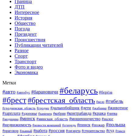
Граница
ДТП
Интересное
История
Общество
Погода
Президент
Происшествия
Публикации читателей
Разное
Спорт
Транспорт
Фото и видео
Экономика
Метки
#беларусь
#авто
#барановичи
#берёза
#автобус
#брест
#брестская_область
#гибель
#вело
#дети
#животное
#дальнобойщик
#гродненская_область
#гродно
#жабинка
#кража
#зарплата
#контрабанда
#кобрин
#литва
#здоровье
#каменец
#минск
#мошенничество
#налог
#минская_область
#медицина
#польша
#пинск
#недвижимость
#пожар
#очередь
#новости компаний
#россия
#работа
#суд
#приговор
#пьяный
#сигарета
#строительство
#такси
#футбол