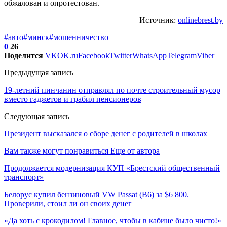
обжалован и опротестован.
Источник:
onlinebrest.by
#авто
#минск
#мошенничество
0
26
Поделится
VK
OK.ru
Facebook
Twitter
WhatsApp
Telegram
Viber
Предыдущая запись
19-летний пинчанин отправлял по почте строительный мусор
вместо гаджетов и грабил пенсионеров
Следующая запись
Президент высказался о сборе денег с родителей в школах
Вам также могут понравиться
Еще от автора
Продолжается модернизация КУП «Брестский общественный
транспорт»
Белорус купил бензиновый VW Passat (B6) за $6 800.
Проверили, стоил ли он своих денег
«Да хоть с крокодилом! Главное, чтобы в кабине было чисто!»