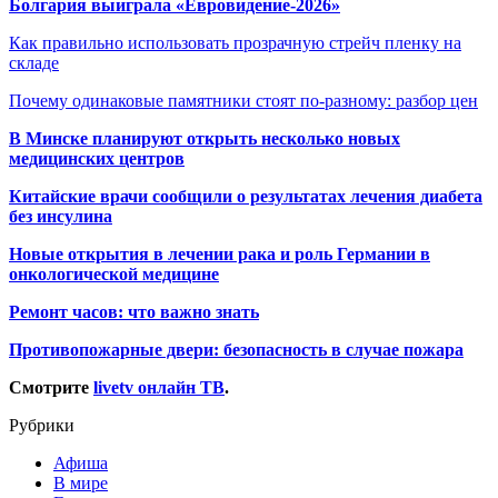
Болгария выиграла «Евровидение-2026»
Как правильно использовать прозрачную стрейч пленку на
складе
Почему одинаковые памятники стоят по-разному: разбор цен
В Минске планируют открыть несколько новых
медицинских центров
Китайские врачи сообщили о результатах лечения диабета
без инсулина
Новые открытия в лечении рака и роль Германии в
онкологической медицине
Ремонт часов: что важно знать
Противопожарные двери: безопасность в случае пожара
Смотрите
livetv онлайн ТВ
.
Рубрики
Афиша
В мире