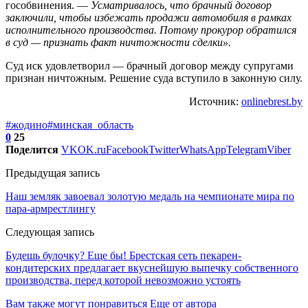
гособвинения. —
Усматривалось, что брачный договор
заключили, чтобы избежать продажи автомобиля в рамках
исполнительного производства. Потому прокурор обратился
в суд — признать факт ничтожности сделки».
Суд иск удовлетворил — брачный договор между супругами
признан ничтожным. Решение суда вступило в законную силу.
Источник:
onlinebrest.by
#жодино
#минская_область
0
25
Поделится
VK
OK.ru
Facebook
Twitter
WhatsApp
Telegram
Viber
Предыдущая запись
Наш земляк завоевал золотую медаль на чемпионате мира по
пара-армрестлингу
Следующая запись
Будешь булочку? Еще бы! Брестская сеть пекарен-
кондитерских предлагает вкуснейшую выпечку собственного
производства, перед которой невозможно устоять
Вам также могут понравиться
Еще от автора