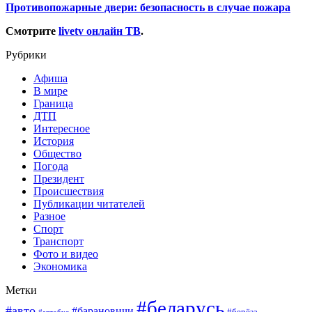
Противопожарные двери: безопасность в случае пожара
Смотрите
livetv онлайн ТВ
.
Рубрики
Афиша
В мире
Граница
ДТП
Интересное
История
Общество
Погода
Президент
Происшествия
Публикации читателей
Разное
Спорт
Транспорт
Фото и видео
Экономика
Метки
#беларусь
#авто
#барановичи
#берёза
#автобус