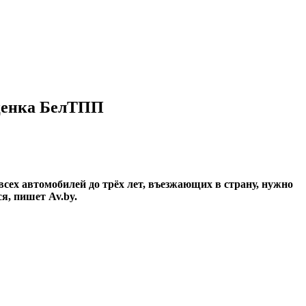
оценка БелТПП
сех автомобилей до трёх лет, въезжающих в страну, нужно
я, пишет Av.by.