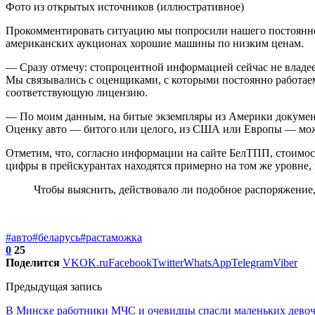
Фото из открытых источников (иллюстративное)
Прокомментировать ситуацию мы попросили нашего постоянн
американских аукционах хорошие машины по низким ценам.
— Сразу отмечу: стопроцентной информацией сейчас не владее
Мы связывались с оценщиками, с которыми постоянно работаем
соответствующую лицензию.
— По моим данным, на битые экземпляры из Америки документ с
Оценку авто — битого или целого, из США или Европы — можно
Отметим, что, согласно информации на сайте БелТПП, стоимос
цифры в прейскурантах находятся примерно на том же уровне, 
Чтобы выяснить, действовало ли подобное распоряжение,
#авто
#беларусь
#растаможка
0
25
Поделится
VK
OK.ru
Facebook
Twitter
WhatsApp
Telegram
Viber
Предыдущая запись
В Минске работники МЧС и очевидцы спасли маленьких девоч