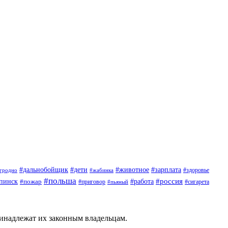
#дети
#животное
#дальнобойщик
#зарплата
гродно
#жабинка
#здоровье
#польша
#россия
пинск
#пожар
#работа
#приговор
#пьяный
#сигарета
ринадлежат их законным владельцам.