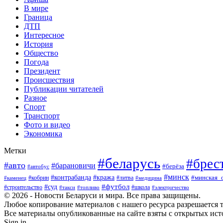
В мире
Граница
ДТП
Интересное
История
Общество
Погода
Президент
Происшествия
Публикации читателей
Разное
Спорт
Транспорт
Фото и видео
Экономика
Метки
#беларусь
#брес
#авто
#барановичи
#берёза
#автобус
#минск
#кража
#контрабанда
#кобрин
#литва
#минская_
#каменец
#медицина
#футбол
#суд
#школа
#строительство
#такси
#топливо
#электричество
© 2026 - Новости Беларуси и мира. Все права защищены.
Любое копирование материалов с нашего ресурса разрешается т
Все материалы опубликованные на сайте взяты с открытых исто
Sign in