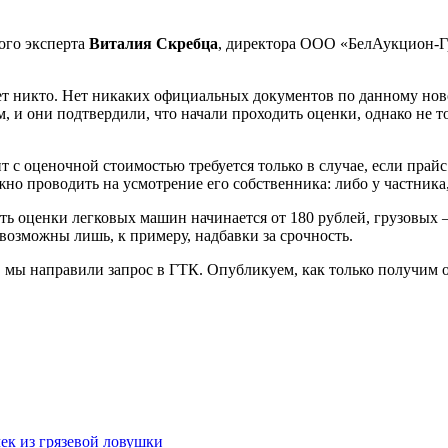
ого эксперта
Виталия Скребца
, директора ООО «БелАукцион-Г
т никто. Нет никаких официальных документов по данному ново
, и они подтвердили, что начали проходить оценки, однако не 
 оценочной стоимостью требуется только в случае, если прайс не
 проводить на усмотрение его собственника: либо у частника,
ть оценки легковых машин начинается от 180 рублей, грузовых 
возможны лишь, к примеру, надбавки за срочность.
 мы направили запрос в ГТК. Опубликуем, как только получим о
ек из грязевой ловушки