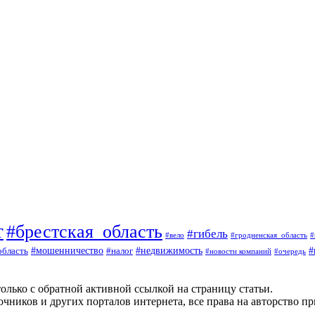
т
#брестская_область
#гибель
#вело
#гродненская_область
#
#
#мошенничество
#налог
#недвижимость
область
#очередь
#новости компаний
олько с обратной активной ссылкой на страницу статьи.
чников и других порталов интернета, все права на авторство п