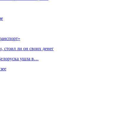
фе
ранспорт»
, стоил ли он своих денег
 Белоруска ушла в…
зее