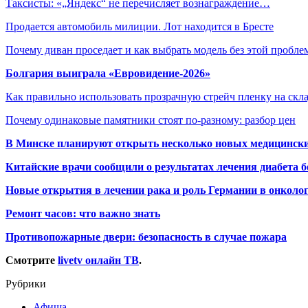
Таксисты: «„Яндекс“ не перечисляет вознаграждение…
Продается автомобиль милиции. Лот находится в Бресте
Почему диван проседает и как выбрать модель без этой пробл
Болгария выиграла «Евровидение-2026»
Как правильно использовать прозрачную стрейч пленку на скл
Почему одинаковые памятники стоят по-разному: разбор цен
В Минске планируют открыть несколько новых медицински
Китайские врачи сообщили о результатах лечения диабета б
Новые открытия в лечении рака и роль Германии в онколо
Ремонт часов: что важно знать
Противопожарные двери: безопасность в случае пожара
Смотрите
livetv онлайн ТВ
.
Рубрики
Афиша