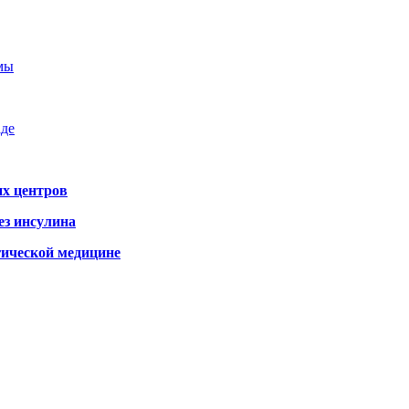
емы
аде
х центров
ез инсулина
гической медицине