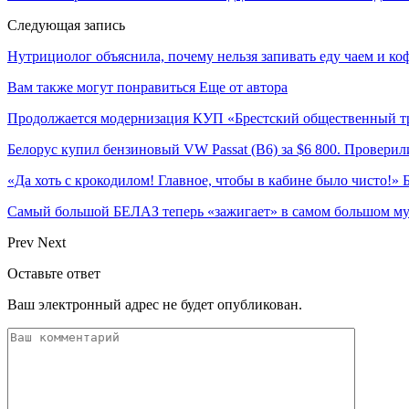
Следующая запись
Нутрициолог объяснила, почему нельзя запивать еду чаем и ко
Вам также могут понравиться
Еще от автора
Продолжается модернизация КУП «Брестский общественный т
Белорус купил бензиновый VW Passat (B6) за $6 800. Проверили
«Да хоть с крокодилом! Главное, чтобы в кабине было чисто!»
Самый большой БЕЛАЗ теперь «зажигает» в самом большом му
Prev
Next
Оставьте ответ
Ваш электронный адрес не будет опубликован.