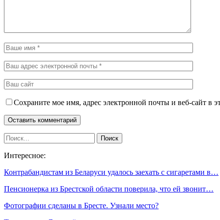
Сохраните мое имя, адрес электронной почты и веб-сайт в э
Интересное:
Контрабандистам из Беларуси удалось заехать с сигаретами в…
Пенсионерка из Брестской области поверила, что ей звонит…
Фотографии сделаны в Бресте. Узнали место?