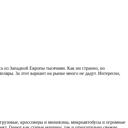
сь из Западной Европы тысячами. Как ни странно, но
пляры. За этот вариант на рынке много не дадут. Интересно,
и грузовые, кроссоверы и минивэны, микроавтобусы и огромные
акт. Гниют как старые машины, так и относительно свежие.