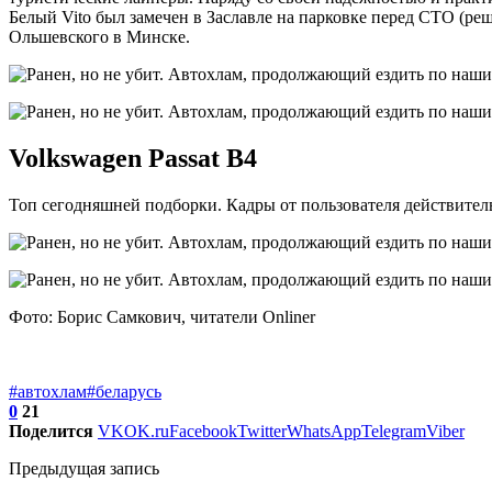
Белый Vito был замечен в Заславле на парковке перед СТО (ре
Ольшевского в Минске.
Volkswagen Passat B4
Топ сегодняшней подборки. Кадры от пользователя действите
Фото: Борис Самкович, читатели Onliner
#автохлам
#беларусь
0
21
Поделится
VK
OK.ru
Facebook
Twitter
WhatsApp
Telegram
Viber
Предыдущая запись