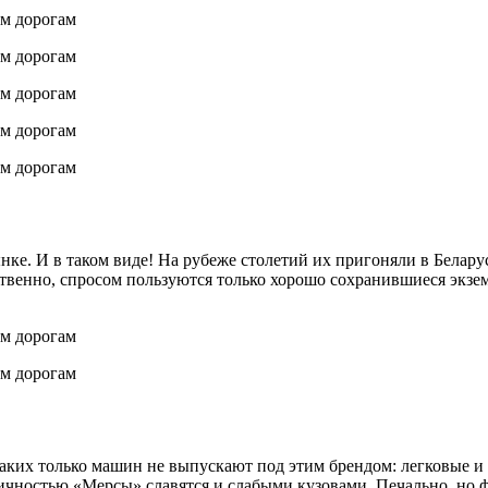
ке. И в таком виде! На рубеже столетий их пригоняли в Белару
ственно, спросом пользуются только хорошо сохранившиеся экзем
Каких только машин не выпускают под этим брендом: легковые 
ичностью «Мерсы» славятся и слабыми кузовами. Печально, но ф