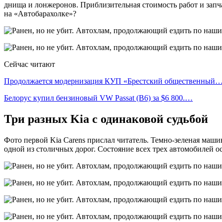
днища и лонжеронов. Приблизительная стоимость работ и запчас
на «Автобарахолке»?
Сейчас читают
Продолжается модернизация КУП «Брестский общественный
Белорус купил бензиновый VW Passat (B6) за $6 800.…
Три разных Kia с одинаковой судьбой
Фото первой Kia Carens прислал читатель. Темно-зеленая маш
одной из столичных дорог. Состояние всех трех автомобилей о