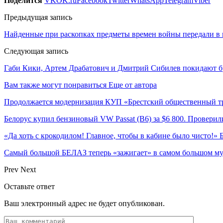
Поделится
VK
OK.ru
Facebook
Twitter
WhatsApp
Telegram
Viber
Предыдущая запись
Найденные при раскопках предметы времен войны передали в 
Следующая запись
Габи Кики, Артем Драбатович и Дмитрий Сибилев покидают б
Вам также могут понравиться
Еще от автора
Продолжается модернизация КУП «Брестский общественный т
Белорус купил бензиновый VW Passat (B6) за $6 800. Проверили
«Да хоть с крокодилом! Главное, чтобы в кабине было чисто!»
Самый большой БЕЛАЗ теперь «зажигает» в самом большом му
Prev
Next
Оставьте ответ
Ваш электронный адрес не будет опубликован.