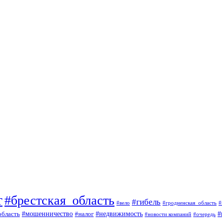
т
#брестская_область
#гибель
#вело
#гродненская_область
#
#
#мошенничество
#налог
#недвижимость
область
#очередь
#новости компаний