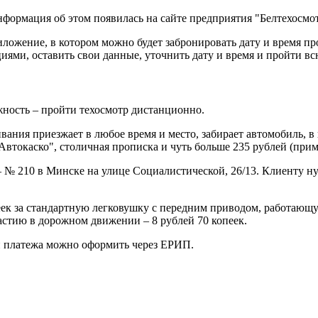
нформация об этом появилась на сайте предприятия "Белтехосмот
ложение, в котором можно будет забронировать дату и время пр
иями, оставить свои данные, уточнить дату и время и пройти вс
жность – пройти техосмотр дистанционно.
вания приезжает в любое время и место, забирает автомобиль, в
Автокаско", столичная прописка и чуть больше 235 рублей (прим
– № 210 в Минске на улице Социалистической, 26/13. Клиенту н
пеек за стандартную легковушку с передним приводом, работающу
астию в дорожном движении – 8 рублей 70 копеек.
ри платежа можно оформить через ЕРИП.