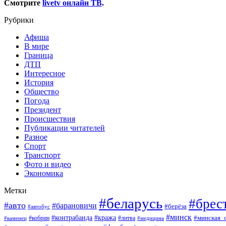
Смотрите
livetv онлайн ТВ
.
Рубрики
Афиша
В мире
Граница
ДТП
Интересное
История
Общество
Погода
Президент
Происшествия
Публикации читателей
Разное
Спорт
Транспорт
Фото и видео
Экономика
Метки
#беларусь
#брес
#авто
#барановичи
#берёза
#автобус
#минск
#кража
#контрабанда
#кобрин
#литва
#минская_
#каменец
#медицина