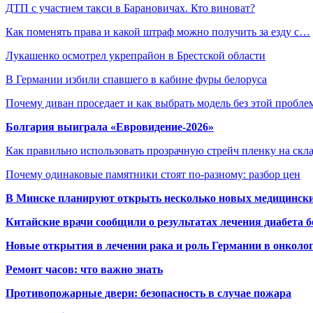
ДТП с участием такси в Барановичах. Кто виноват?
Как поменять права и какой штраф можно получить за езду с…
Лукашенко осмотрел укрепрайон в Брестской области
В Германии избили спавшего в кабине фуры белоруса
Почему диван проседает и как выбрать модель без этой пробл
Болгария выиграла «Евровидение-2026»
Как правильно использовать прозрачную стрейч пленку на скл
Почему одинаковые памятники стоят по-разному: разбор цен
В Минске планируют открыть несколько новых медицински
Китайские врачи сообщили о результатах лечения диабета б
Новые открытия в лечении рака и роль Германии в онколо
Ремонт часов: что важно знать
Противопожарные двери: безопасность в случае пожара