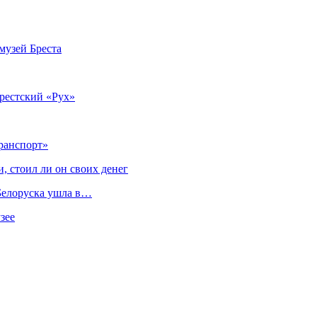
музей Бреста
рестский «Рух»
ранспорт»
, стоил ли он своих денег
 Белоруска ушла в…
зее