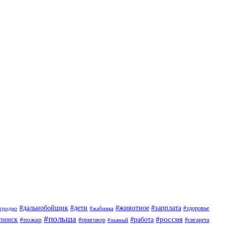
#дети
#животное
#дальнобойщик
#зарплата
гродно
#жабинка
#здоровье
#польша
#россия
пинск
#пожар
#работа
#приговор
#пьяный
#сигарета