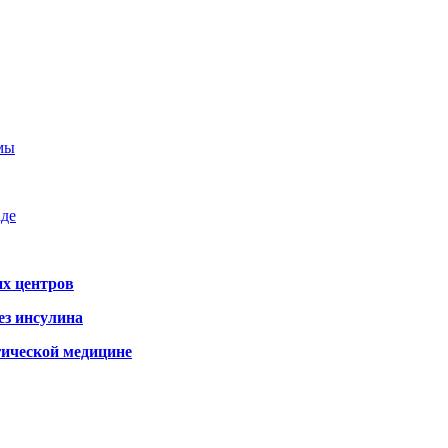
емы
аде
х центров
ез инсулина
гической медицине