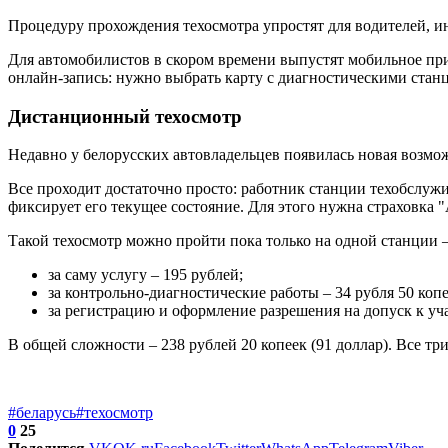
Процедуру прохождения техосмотра упростят для водителей, и
Для автомобилистов в скором времени выпустят мобильное при
онлайн-запись: нужно выбрать карту с диагностическими станц
Дистанционный техосмотр
Недавно у белорусских автовладельцев появилась новая возмо
Все проходит достаточно просто: работник станции техобслужи
фиксирует его текущее состояние. Для этого нужна страховка "
Такой техосмотр можно пройти пока только на одной станции 
за саму услугу – 195 рублей;
за контрольно-диагностические работы – 34 рубля 50 ко
за регистрацию и оформление разрешения на допуск к уч
В общей сложности – 238 рублей 20 копеек (91 доллар). Все т
#беларусь
#техосмотр
0
25