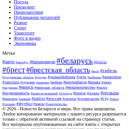
Погода
Президент
Происшествия
Публикации читателей
Разное
Спорт
Транспорт
Фото и видео
Экономика
Метки
#беларусь
#авто
#барановичи
#берёза
#автобус
#брест
#брестская_область
#гибель
#вело
#дети
#животное
#дальнобойщик
#гродненская_область
#гродно
#жабинка
#кража
#зарплата
#контрабанда
#кобрин
#литва
#здоровье
#каменец
#минск
#мошенничество
#налог
#минская_область
#медицина
#польша
#пинск
#недвижимость
#пожар
#очередь
#новости компаний
#россия
#работа
#суд
#приговор
#пьяный
#сигарета
#строительство
#такси
#футбол
#школа
#топливо
#электричество
© 2026 - Новости Беларуси и мира. Все права защищены.
Любое копирование материалов с нашего ресурса разрешается
только с обратной активной ссылкой на страницу статьи.
Все материалы опубликованные на сайте взяты с открытых