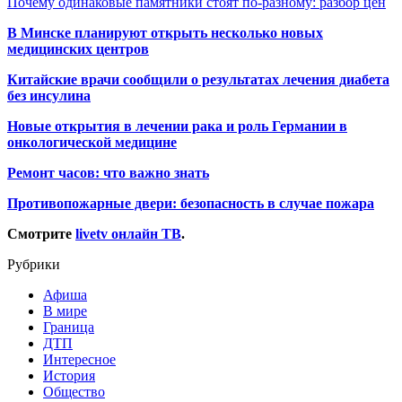
Почему одинаковые памятники стоят по-разному: разбор цен
В Минске планируют открыть несколько новых
медицинских центров
Китайские врачи сообщили о результатах лечения диабета
без инсулина
Новые открытия в лечении рака и роль Германии в
онкологической медицине
Ремонт часов: что важно знать
Противопожарные двери: безопасность в случае пожара
Смотрите
livetv онлайн ТВ
.
Рубрики
Афиша
В мире
Граница
ДТП
Интересное
История
Общество