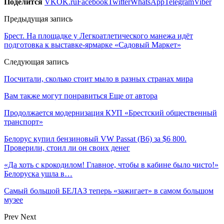
Поделится
VK
OK.ru
Facebook
Twitter
WhatsApp
Telegram
Viber
Предыдущая запись
Брест. На площадке у Легкоатлетического манежа идёт
подготовка к выставке-ярмарке «Садовый Маркет»
Следующая запись
Посчитали, сколько стоит мыло в разных странах мира
Вам также могут понравиться
Еще от автора
Продолжается модернизация КУП «Брестский общественный
транспорт»
Белорус купил бензиновый VW Passat (B6) за $6 800.
Проверили, стоил ли он своих денег
«Да хоть с крокодилом! Главное, чтобы в кабине было чисто!»
Белоруска ушла в…
Самый большой БЕЛАЗ теперь «зажигает» в самом большом
музее
Prev
Next