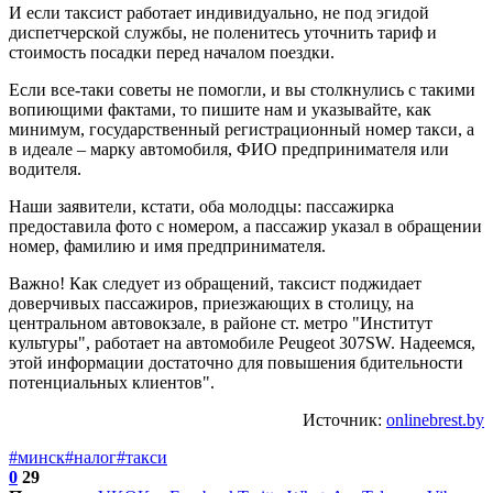
И если таксист работает индивидуально, не под эгидой
диспетчерской службы, не поленитесь уточнить тариф и
стоимость посадки перед началом поездки.
Если все-таки советы не помогли, и вы столкнулись с такими
вопиющими фактами, то пишите нам и указывайте, как
минимум, государственный регистрационный номер такси, а
в идеале – марку автомобиля, ФИО предпринимателя или
водителя.
Наши заявители, кстати, оба молодцы: пассажирка
предоставила фото с номером, а пассажир указал в обращении
номер, фамилию и имя предпринимателя.
Важно! Как следует из обращений, таксист поджидает
доверчивых пассажиров, приезжающих в столицу, на
центральном автовокзале, в районе ст. метро "Институт
культуры", работает на автомобиле Peugeot 307SW. Надеемся,
этой информации достаточно для повышения бдительности
потенциальных клиентов".
Источник:
onlinebrest.by
#минск
#налог
#такси
0
29