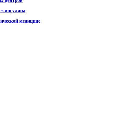
х центров
ез инсулина
гической медицине