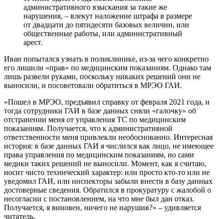
административного взыскания за такие же
нарушения, – влекут наложение штрафа в размере
от двадцати до пятидесяти базовых величин, или
общественные работы, или административный
арест.
Иван попытался узнать в поликлинике, из-за чего конкретно
его лишили «прав» по медицинским показаниям. Однако там
лишь развели руками, поскольку никаких решений они не
выносили, и посоветовали обратиться в МРЭО ГАИ.
«Пошел в МРЭО, предъявил справку от февраля 2021 года, и
тогда сотрудники ГАИ в базе данных сняли «галочку» об
отстранении меня от управления ТС по медицинским
показаниям. Получается, что к административной
ответственности меня привлекли необоснованно. Интересная
история: в базе данных ГАИ я числился как лицо, не имеющее
права управления по медицинским показаниям, но сами
медики таких решений не выносили. Момент, как я считаю,
носит чисто технический характер: или просто кто-то или не
уведомил ГАИ, или инспекторы забыли внести в базу данных
достоверные сведения. Обратился в прокуратуру с жалобой о
несогласии с постановлением, на что мне был дан отказ.
Получается, я виновен, ничего не нарушив?» – удивляется
читатель.