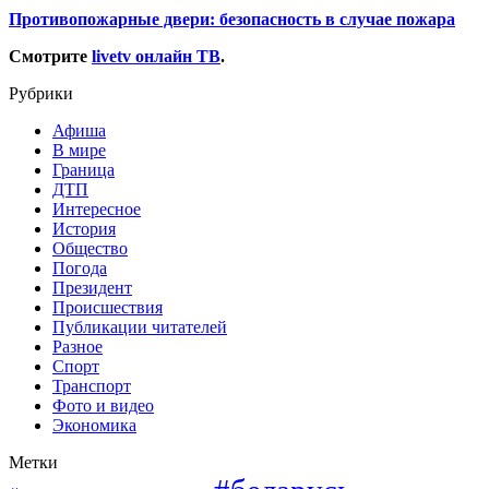
Противопожарные двери: безопасность в случае пожара
Смотрите
livetv онлайн ТВ
.
Рубрики
Афиша
В мире
Граница
ДТП
Интересное
История
Общество
Погода
Президент
Происшествия
Публикации читателей
Разное
Спорт
Транспорт
Фото и видео
Экономика
Метки