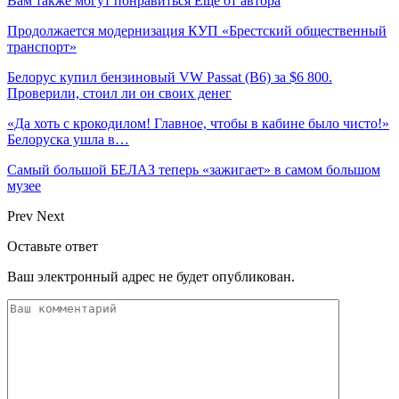
Вам также могут понравиться
Еще от автора
Продолжается модернизация КУП «Брестский общественный
транспорт»
Белорус купил бензиновый VW Passat (B6) за $6 800.
Проверили, стоил ли он своих денег
«Да хоть с крокодилом! Главное, чтобы в кабине было чисто!»
Белоруска ушла в…
Самый большой БЕЛАЗ теперь «зажигает» в самом большом
музее
Prev
Next
Оставьте ответ
Ваш электронный адрес не будет опубликован.