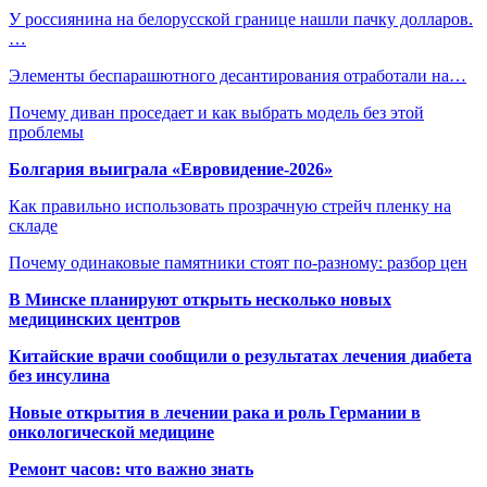
У россиянина на белорусской границе нашли пачку долларов.
…
Элементы беспарашютного десантирования отработали на…
Почему диван проседает и как выбрать модель без этой
проблемы
Болгария выиграла «Евровидение-2026»
Как правильно использовать прозрачную стрейч пленку на
складе
Почему одинаковые памятники стоят по-разному: разбор цен
В Минске планируют открыть несколько новых
медицинских центров
Китайские врачи сообщили о результатах лечения диабета
без инсулина
Новые открытия в лечении рака и роль Германии в
онкологической медицине
Ремонт часов: что важно знать