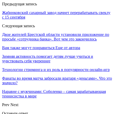
Предыдущая запись
Жабинковский сахарный завод начнет перерабатывать свеклу
с 15 сентября
Следующая запись
Двое жителей Брестской области установили приложение по
просьбе «сотрудника банка». Вот чем это закончилось
Вам также могут понравиться
Еще от автора
Зимняя активность помогает детям лучше учиться и
чувствовать себя увереннее
Технологии стриминга и их роль в популярности онлайн-игр
Фанаты во время матча забросали вратаря «деньгами». Что это
значило?
Наравне с мужчинами: Соболенко – самая зарабатывающая
теннисистка в мире
Prev
Next
Оставьте ответ