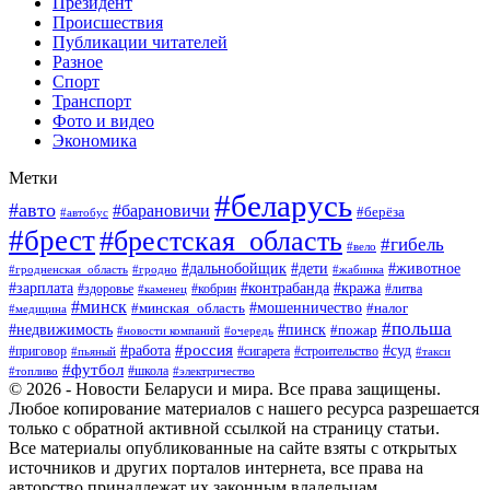
Президент
Происшествия
Публикации читателей
Разное
Спорт
Транспорт
Фото и видео
Экономика
Метки
#беларусь
#авто
#барановичи
#берёза
#автобус
#брест
#брестская_область
#гибель
#вело
#дети
#животное
#дальнобойщик
#гродненская_область
#гродно
#жабинка
#кража
#зарплата
#контрабанда
#кобрин
#литва
#здоровье
#каменец
#минск
#мошенничество
#налог
#минская_область
#медицина
#польша
#пинск
#недвижимость
#пожар
#очередь
#новости компаний
#россия
#работа
#суд
#приговор
#пьяный
#сигарета
#строительство
#такси
#футбол
#школа
#топливо
#электричество
© 2026 - Новости Беларуси и мира. Все права защищены.
Любое копирование материалов с нашего ресурса разрешается
только с обратной активной ссылкой на страницу статьи.
Все материалы опубликованные на сайте взяты с открытых
источников и других порталов интернета, все права на
авторство принадлежат их законным владельцам.