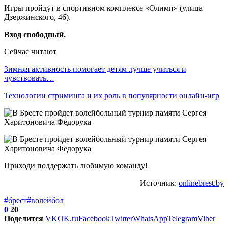
Игры пройдут в спортивном комплексе «Олимп» (улица
Дзержинского, 46).
Вход свободный.
Сейчас читают
Зимняя активность помогает детям лучше учиться и
чувствовать…
Технологии стриминга и их роль в популярности онлайн-игр
Приходи поддержать любимую команду!
Источник:
onlinebrest.by
#брест
#волейбол
0
20
Поделится
VK
OK.ru
Facebook
Twitter
WhatsApp
Telegram
Viber