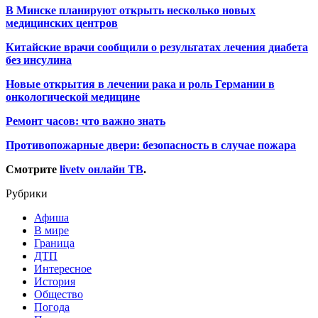
В Минске планируют открыть несколько новых
медицинских центров
Китайские врачи сообщили о результатах лечения диабета
без инсулина
Новые открытия в лечении рака и роль Германии в
онкологической медицине
Ремонт часов: что важно знать
Противопожарные двери: безопасность в случае пожара
Смотрите
livetv онлайн ТВ
.
Рубрики
Афиша
В мире
Граница
ДТП
Интересное
История
Общество
Погода