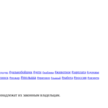
#дети
#животное
#дальнобойщик
#зарплата
гродно
#жабинка
#здоровье
#польша
#россия
пинск
#пожар
#работа
#приговор
#пьяный
#сигарета
ринадлежат их законным владельцам.