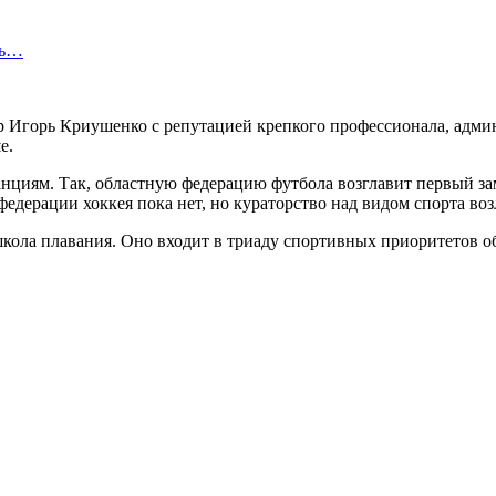
ть…
ер Игорь Криушенко с репутацией крепкого профессионала, адм
е.
циям. Так, областную федерацию футбола возглавит первый зам
едерации хоккея пока нет, но кураторство над видом спорта во
кола плавания. Оно входит в триаду спортивных приоритетов обл