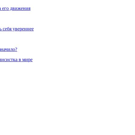
а его движения
ь себя увереннее
значило?
нисистка в мире