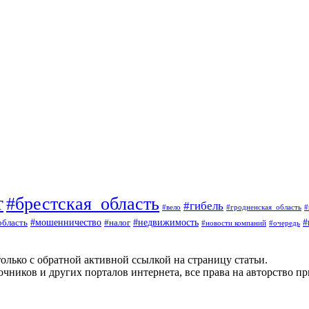
т
#брестская_область
#гибель
#вело
#гродненская_область
#
#
#мошенничество
#налог
#недвижимость
область
#очередь
#новости компаний
олько с обратной активной ссылкой на страницу статьи.
чников и других порталов интернета, все права на авторство п