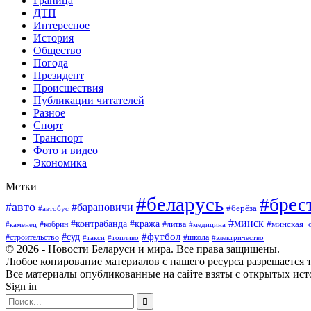
Граница
ДТП
Интересное
История
Общество
Погода
Президент
Происшествия
Публикации читателей
Разное
Спорт
Транспорт
Фото и видео
Экономика
Метки
#беларусь
#брес
#авто
#барановичи
#берёза
#автобус
#минск
#кража
#контрабанда
#кобрин
#литва
#минская_
#каменец
#медицина
#футбол
#суд
#школа
#строительство
#такси
#топливо
#электричество
© 2026 - Новости Беларуси и мира. Все права защищены.
Любое копирование материалов с нашего ресурса разрешается т
Все материалы опубликованные на сайте взяты с открытых исто
Sign in