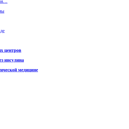
ния…
емы
аде
х центров
ез инсулина
гической медицине