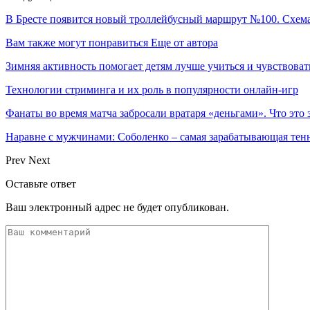
В Бресте появится новый троллейбусный маршрут №100. Схем
Вам также могут понравиться
Еще от автора
Зимняя активность помогает детям лучше учиться и чувствоват
Технологии стриминга и их роль в популярности онлайн-игр
Фанаты во время матча забросали вратаря «деньгами». Что это 
Наравне с мужчинами: Соболенко – самая зарабатывающая тен
Prev
Next
Оставьте ответ
Ваш электронный адрес не будет опубликован.