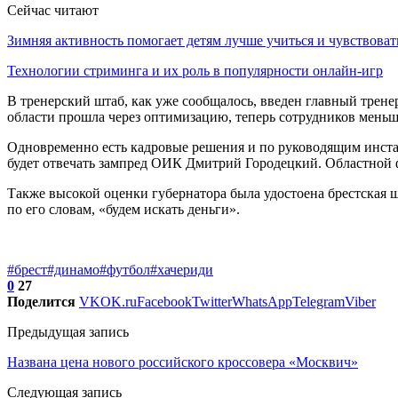
Сейчас читают
Зимняя активность помогает детям лучше учиться и чувствова
Технологии стриминга и их роль в популярности онлайн-игр
В тренерский штаб, как уже сообщалось, введен главный трен
области прошла через оптимизацию, теперь сотрудников меньш
Одновременно есть кадровые решения и по руководящим инстан
будет отвечать зампред ОИК Дмитрий Городецкий. Областной ф
Также высокой оценки губернатора была удостоена брестская ш
по его словам, «будем искать деньги».
#брест
#динамо
#футбол
#хачериди
0
27
Поделится
VK
OK.ru
Facebook
Twitter
WhatsApp
Telegram
Viber
Предыдущая запись
Названа цена нового российского кроссовера «Москвич»
Следующая запись