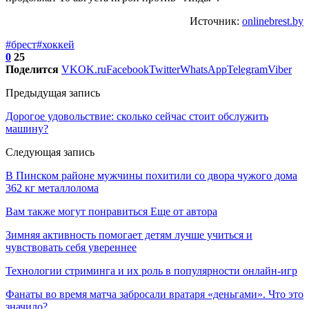
Источник:
onlinebrest.by
#брест
#хоккей
0
25
Поделится
VK
OK.ru
Facebook
Twitter
WhatsApp
Telegram
Viber
Предыдущая запись
Дорогое удовольствие: сколько сейчас стоит обслужить
машину?
Следующая запись
В Пинском районе мужчины похитили со двора чужого дома
362 кг металлолома
Вам также могут понравиться
Еще от автора
Зимняя активность помогает детям лучше учиться и
чувствовать себя увереннее
Технологии стриминга и их роль в популярности онлайн-игр
Фанаты во время матча забросали вратаря «деньгами». Что это
значило?