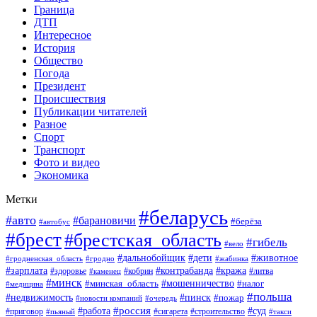
Граница
ДТП
Интересное
История
Общество
Погода
Президент
Происшествия
Публикации читателей
Разное
Спорт
Транспорт
Фото и видео
Экономика
Метки
#беларусь
#авто
#барановичи
#берёза
#автобус
#брест
#брестская_область
#гибель
#вело
#дети
#животное
#дальнобойщик
#гродненская_область
#гродно
#жабинка
#кража
#зарплата
#контрабанда
#кобрин
#литва
#здоровье
#каменец
#минск
#мошенничество
#налог
#минская_область
#медицина
#польша
#пинск
#недвижимость
#пожар
#очередь
#новости компаний
#россия
#работа
#суд
#приговор
#пьяный
#сигарета
#строительство
#такси