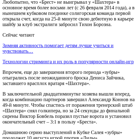
Любопытно, что «Брест» не выигрывал у «Шахтера» в
основное время более восьми лет (с 26 февраля 2014 года), а в
нынешнем кубковом поединке солигорская команда первой
открыла счет, когда на 25-й минуте свою дебютную в карьере
шайбу за клуб экстралиги забросил Тихон Борозна.
Сейчас читают
Зимняя активность помогает детям лучше учиться и
чувствовать…
Технологии стриминга и их роль в популярности онлайн-игр
Впрочем, еще до завершения второго периода «зубры»
отыгрались после неожиданного броска Дениса Зайчика,
заставшего врасплох вратаря «Шахтера».
В заключительной двадцатиминутке хозяева вышли вперед,
когда комбинацию партнеров завершил Александр Коннов на
49-й минуте. Чтобы спастись от поражения тренерский штаб
«Шахтера» снял голкипера, но за 24 секунды до финальной
сирены Виктор Бовбель поразил пустые ворота и установил
окончательный счет – 3:1 в пользу «Бреста».
Домашнюю серию выступлений в Кубке Салея «зубры»
продолжат 10 августа игрой против «Лиды».