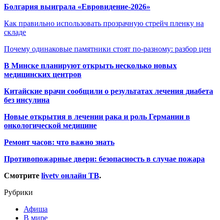
Болгария выиграла «Евровидение-2026»
Как правильно использовать прозрачную стрейч пленку на
складе
Почему одинаковые памятники стоят по-разному: разбор цен
В Минске планируют открыть несколько новых
медицинских центров
Китайские врачи сообщили о результатах лечения диабета
без инсулина
Новые открытия в лечении рака и роль Германии в
онкологической медицине
Ремонт часов: что важно знать
Противопожарные двери: безопасность в случае пожара
Смотрите
livetv онлайн ТВ
.
Рубрики
Афиша
В мире