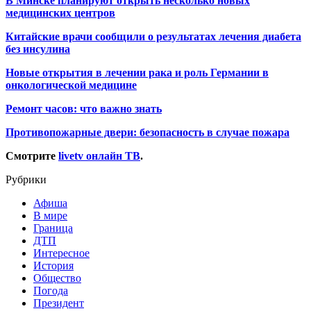
В Минске планируют открыть несколько новых
медицинских центров
Китайские врачи сообщили о результатах лечения диабета
без инсулина
Новые открытия в лечении рака и роль Германии в
онкологической медицине
Ремонт часов: что важно знать
Противопожарные двери: безопасность в случае пожара
Смотрите
livetv онлайн ТВ
.
Рубрики
Афиша
В мире
Граница
ДТП
Интересное
История
Общество
Погода
Президент