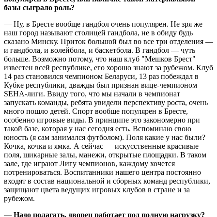
базы сыграло роль?
— Ну, в Бресте вообще гандбол очень популярен. Не зря же
наш город называют столицей гандбола, не в обиду будь
сказано Минску. Приток большой был во все три отделения —
и гандбола, и волейбола, и баскетбола. В гандбол — чуть
больше. Возможно потому, что наш клуб "Мешков Брест"
известен всей республике, его хорошо знают за рубежом. Клуб
14 раз становился чемпионом Беларуси, 13 раз побеждал в
Кубке республики, дважды был признан вице-чемпионом
SЕНА-лиги. Ввиду того, что мы начали в чемпионат
запускать команды, ребята увидели перспективу роста, очень
много пошло детей. Спорт вообще популярен в Бресте,
особенно игровые виды. В принципе это закономерно при
такой базе, которая у нас сегодня есть. Вспоминаю свою
юность (я сам занимался футболом). Поля какие у нас были?
Кочка, кочка и ямка. А сейчас — искусственные красивые
поля, шикарные залы, манежи, открытые площадки. В таком
зале, где играют Лигу чемпионов, каждому хочется
потренироваться. Воспитанники нашего центра постоянно
входят в состав национальной и сборных команд республики,
защищают цвета ведущих игровых клубов в стране и за
рубежом.
— Надо полагать, дворец работает под полную нагрузку?