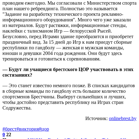
проводим ежегодно. Мы согласовали с Министерством спорта
план нашего ребрендинга. Полностью это называется
"Задание на разработку технического проекта рекламно-
информационного оборудования". Много чего уже заказали
из материалов. Будут растяжки, информационные стенды,
наклейки с талисманом Игр — белорусской Рысей.
Безусловно, перед Играми здание преобразится и приобретет
праздничный вид. За 15 дней до Игр к нам приедут сборные
республики по гандболу — женская и мужская команды,
юноши и девушки 2004 года рождения. Они будут здесь
тренироваться и готовиться к соревнованиям.
— Будут ли учащиеся брестского ЦОР участвовать в этих
состязаниях?
— Это станет известно немного позже. В списках кандидатов
в сборные команды по гандболу есть большое количество
спортсменов Брестчины. Выберут сильнейших и лучших,
чтобы достойно представить республику на Играх стран
Содружества.
Источник:
onlinebrest.by
#брест
#виктория
#цор
0
22