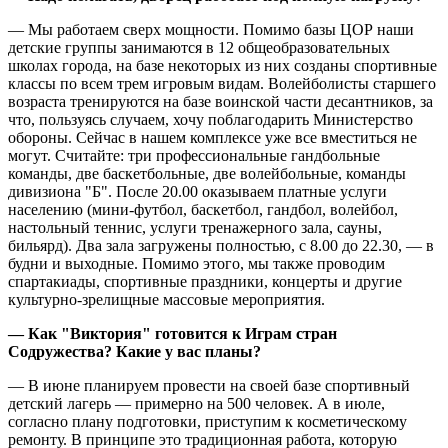
— Мы работаем сверх мощности. Помимо базы ЦОР наши
детские группы занимаются в 12 общеобразовательных
школах города, на базе некоторых из них созданы спортивные
классы по всем трем игровым видам. Волейболисты старшего
возраста тренируются на базе воинской части десантников, за
что, пользуясь случаем, хочу поблагодарить Министерство
обороны. Сейчас в нашем комплексе уже все вместиться не
могут. Считайте: три профессиональные гандбольные
команды, две баскетбольные, две волейбольные, команды
дивизиона "Б". После 20.00 оказываем платные услуги
населению (мини-футбол, баскетбол, гандбол, волейбол,
настольный теннис, услуги тренажерного зала, сауны,
бильярд). Два зала загружены полностью, с 8.00 до 22.30, — в
будни и выходные. Помимо этого, мы также проводим
спартакиады, спортивные праздники, концерты и другие
культурно-зрелищные массовые мероприятия.
— Как "Виктория" готовится к Играм стран
Содружества? Какие у вас планы?
— В июне планируем провести на своей базе спортивный
детский лагерь — примерно на 500 человек. А в июле,
согласно плану подготовки, приступим к косметическому
ремонту. В принципе это традиционная работа, которую