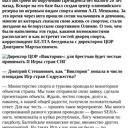
был построен по поручению Президента без малого 20 лет
назад. Вскоре на его базе был создан центр олимпийского
резерва по игровым видам спорта имени А.П. Мешкова. За
это время через него прошли сотни мальчишек и девчонок,
многие из которых связали свою жизнь со спортом, стали
звездами на белорусском спортивном Олимпе. О том, чем
были наполнены эти годы, какими возможностями
располагает и как встретит гостей дворец спорта,
корреспондент БЕЛТА беседовала с директором ЦОР
Дмитрием Мартысевичем.
— Дмитрий Степанович, как "Виктория" попала в число
площадок Игр стран Содружества?
— Министерство спорта и туризма проводило мониторинг
объектов страны. Мы тоже отправили свою заявку, сделали
презентацию объекта. Ждали, честно говоря, долго и,
наконец, к нашей общей радости, получили положительный
ответ. Для нас честь — принять такое мероприятие. Мы много
соревнований разного уровня проводили — финал SЕНА-
лиги, чемпионаты и кубки республики, Лигу чемпионов по
гандболу, Балтийские юношеские игры, множество других
мероприятий. Но таких Игр у нас еще не было — по