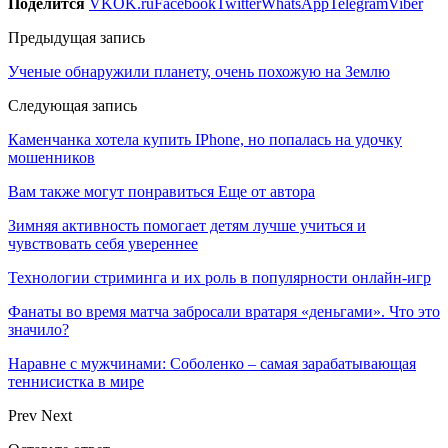
Поделится
VK
OK.ru
Facebook
Twitter
WhatsApp
Telegram
Viber
Предыдущая запись
Ученые обнаружили планету, очень похожую на Землю
Следующая запись
Каменчанка хотела купить IPhone, но попалась на удочку
мошенников
Вам также могут понравиться
Еще от автора
Зимняя активность помогает детям лучше учиться и
чувствовать себя увереннее
Технологии стриминга и их роль в популярности онлайн-игр
Фанаты во время матча забросали вратаря «деньгами». Что это
значило?
Наравне с мужчинами: Соболенко – самая зарабатывающая
теннисистка в мире
Prev
Next