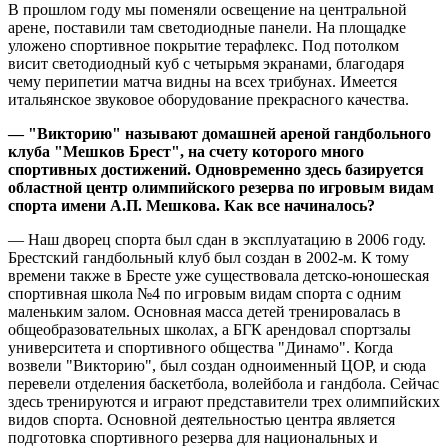
В прошлом году мы поменяли освещение на центральной
арене, поставили там светодиодные панели. На площадке
уложено спортивное покрытие терафлекс. Под потолком
висит светодиодный куб с четырьмя экранами, благодаря
чему перипетии матча видны на всех трибунах. Имеется
итальянское звуковое оборудование прекрасного качества.
— "Викторию" называют домашней ареной гандбольного
клуба "Мешков Брест", на счету которого много
спортивных достижений. Одновременно здесь базируется
областной центр олимпийского резерва по игровым видам
спорта имени А.П. Мешкова. Как все начиналось?
— Наш дворец спорта был сдан в эксплуатацию в 2006 году.
Брестский гандбольный клуб был создан в 2002-м. К тому
времени также в Бресте уже существовала детско-юношеская
спортивная школа №4 по игровым видам спорта с одним
маленьким залом. Основная масса детей тренировалась в
общеобразовательных школах, а БГК арендовал спортзалы
университета и спортивного общества "Динамо". Когда
возвели "Викторию", был создан одноименный ЦОР, и сюда
перевели отделения баскетбола, волейбола и гандбола. Сейчас
здесь тренируются и играют представители трех олимпийских
видов спорта. Основной деятельностью центра является
подготовка спортивного резерва для национальных и