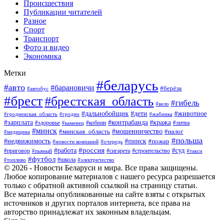
Происшествия
Публикации читателей
Разное
Спорт
Транспорт
Фото и видео
Экономика
Метки
#беларусь
#авто
#барановичи
#берёза
#автобус
#брест
#брестская_область
#гибель
#вело
#дети
#животное
#дальнобойщик
#гродненская_область
#гродно
#жабинка
#кража
#зарплата
#контрабанда
#кобрин
#литва
#здоровье
#каменец
#минск
#мошенничество
#налог
#минская_область
#медицина
#польша
#пинск
#недвижимость
#пожар
#очередь
#новости компаний
#россия
#работа
#суд
#приговор
#пьяный
#сигарета
#строительство
#такси
#футбол
#школа
#топливо
#электричество
© 2026 - Новости Беларуси и мира. Все права защищены.
Любое копирование материалов с нашего ресурса разрешается
только с обратной активной ссылкой на страницу статьи.
Все материалы опубликованные на сайте взяты с открытых
источников и других порталов интернета, все права на
авторство принадлежат их законным владельцам.