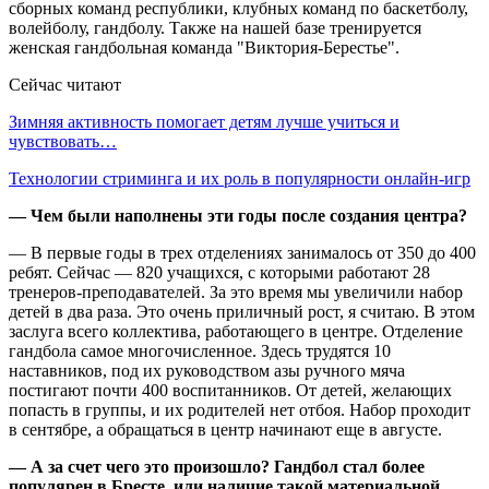
сборных команд республики, клубных команд по баскетболу,
волейболу, гандболу. Также на нашей базе тренируется
женская гандбольная команда "Виктория-Берестье".
Сейчас читают
Зимняя активность помогает детям лучше учиться и
чувствовать…
Технологии стриминга и их роль в популярности онлайн-игр
— Чем были наполнены эти годы после создания центра?
— В первые годы в трех отделениях занималось от 350 до 400
ребят. Сейчас — 820 учащихся, с которыми работают 28
тренеров-преподавателей. За это время мы увеличили набор
детей в два раза. Это очень приличный рост, я считаю. В этом
заслуга всего коллектива, работающего в центре. Отделение
гандбола самое многочисленное. Здесь трудятся 10
наставников, под их руководством азы ручного мяча
постигают почти 400 воспитанников. От детей, желающих
попасть в группы, и их родителей нет отбоя. Набор проходит
в сентябре, а обращаться в центр начинают еще в августе.
— А за счет чего это произошло? Гандбол стал более
популярен в Бресте, или наличие такой материальной