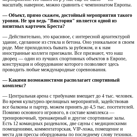
масштабу, наверное, можно сравнить с чемпионатом Европы.
— Объект, прямо скажем, достойный мероприятия такого
уровня. Не зря ведь "Виктория" является одной из
визитных карточек Бреста?
— Действительно, это красивое, с интересной архитектурой
здание, сделанное из стекла и бетона. Оно уникальное в своем
роде. Мне приходилось бывать за рубежом, и к нам
иностранные коллеги приезжали. Все признают, что наш
дворец — один из лучших спортивных объектов в Европе,
конструкция и оборудование которого позволяют здесь
проводить любые международные соревнования.
— Какими возможностями располагает спортивный
комплекс?
— Центральная арена с трибунами вмещает до 4 тыс. человек.
Во время культурно-зрелищных мероприятий, задействовав
все балконы и партер, можем принять до 4,5 тыс. посетителей.
Помимо основного игрового, в составе комплекса —
тренировочный, тренажерный и другие спортивные залы.
Есть 12 командных раздевалок, две сауны с медицинскими
помещениями, комментаторская, VIP-ложа, помещение и
места для прессы оборудованы по последнему слову техники.