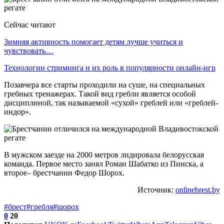
Сейчас читают
Зимняя активность помогает детям лучше учиться и
чувствовать…
Технологии стриминга и их роль в популярности онлайн-игр
Позавчера все старты проходили на суше, на специальных
гребных тренажерах. Такой вид гребли является особой
дисциплиной, так называемой «сухой» греблей или «греблей-
индор».
В мужском заезде на 2000 метров лидировала белорусская
команда. Первое место занял Роман Шабатко из Пинска, а
второе– брестчанин Федор Шорох.
Источник:
onlinebrest.by
#брест
#гребля
#шорох
0
20