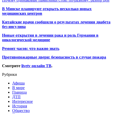
Почему одинаковые памятники стоят по-разному: разбор цен
В Минске планируют открыть несколько новых
медицинских центров
Китайские врачи сообщили о результатах лечения диабета
без инсулина
Новые открытия в лечении рака и роль Германии в
онкологической медицине
Ремонт часов: что важно знать
Противопожарные двери: безопасность в случае пожара
Смотрите
livetv онлайн ТВ
.
Рубрики
Афиша
В мире
Граница
ДТП
Интересное
История
Общество