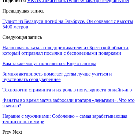
Поделится
VK
OK.ru
Facebook
Twitter
WhatsApp
Telegram
Viber
Предыдущая запись
Турист из Беларуси погиб на Эльбрусе. Он сорвался с высоты
5400 метров
Следующая запись
Налоговая наказала предпринимателя из Брестской области,
который отправлял посылки с бесполезными подарками
Вам также могут понравиться
Еще от автора
Зимняя активность помогает детям лучше учиться и
чувствовать себя увереннее
Технологии стриминга и их роль в популярности онлайн-игр
Фанаты во время матча забросали вратаря «деньгами». Что это
значило?
Наравне с мужчинами: Соболенко – самая зарабатывающая
теннисистка в мире
Prev
Next