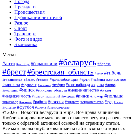
Погода
Президент
Происшествия
Публикации читателей
Разное
Спорт
Транспорт
Фото и видео
Экономика
Метки
#беларусь
#авто
#барановичи
#берёза
#автобус
#брест
#брестская_область
#гибель
#вело
#дети
#животное
#дальнобойщик
#гродненская_область
#гродно
#жабинка
#кража
#зарплата
#контрабанда
#кобрин
#литва
#здоровье
#каменец
#минск
#мошенничество
#налог
#минская_область
#медицина
#польша
#пинск
#недвижимость
#пожар
#очередь
#новости компаний
#россия
#работа
#суд
#приговор
#пьяный
#сигарета
#строительство
#такси
#футбол
#школа
#топливо
#электричество
© 2026 - Новости Беларуси и мира. Все права защищены.
Любое копирование материалов с нашего ресурса разрешается
только с обратной активной ссылкой на страницу статьи.
Все материалы опубликованные на сайте взяты с открытых
источников и других порталов интернета, все права на