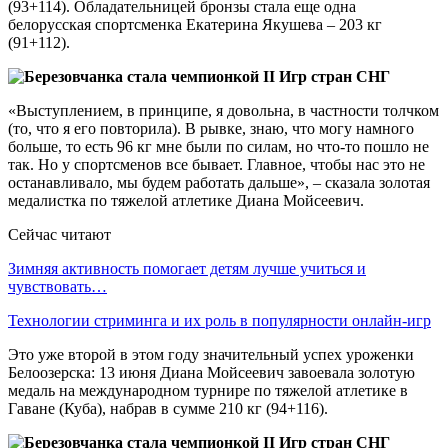
(93+114). Обладательницей бронзы стала еще одна
белорусская спортсменка Екатерина Якушева – 203 кг
(91+112).
«Выступлением, в принципе, я довольна, в частности толчком
(то, что я его повторила). В рывке, знаю, что могу намного
больше, то есть 96 кг мне были по силам, но что-то пошло не
так. Но у спортсменов все бывает. Главное, чтобы нас это не
останавливало, мы будем работать дальше», – сказала золотая
медалистка по тяжелой атлетике Диана Мойсеевич.
Сейчас читают
Зимняя активность помогает детям лучше учиться и
чувствовать…
Технологии стриминга и их роль в популярности онлайн-игр
Это уже второй в этом году значительный успех уроженки
Белоозерска: 13 июня Диана Мойсеевич завоевала золотую
медаль на международном турнире по тяжелой атлетике в
Гаване (Куба), набрав в сумме 210 кг (94+116).