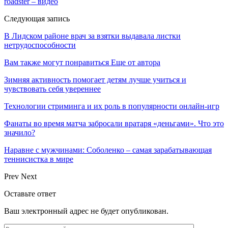
roadster – видео
Следующая запись
В Лидском районе врач за взятки выдавала листки
нетрудоспособности
Вам также могут понравиться
Еще от автора
Зимняя активность помогает детям лучше учиться и
чувствовать себя увереннее
Технологии стриминга и их роль в популярности онлайн-игр
Фанаты во время матча забросали вратаря «деньгами». Что это
значило?
Наравне с мужчинами: Соболенко – самая зарабатывающая
теннисистка в мире
Prev
Next
Оставьте ответ
Ваш электронный адрес не будет опубликован.