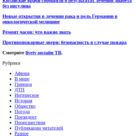
Китайские врачи сообщили о результатах лечения диабета
без инсулина
Новые открытия в лечении рака и роль Германии в
онкологической медицине
Ремонт часов: что важно знать
Противопожарные двери: безопасность в случае пожара
Смотрите
livetv онлайн ТВ
.
Рубрики
Афиша
В мире
Граница
ДТП
Интересное
История
Общество
Погода
Президент
Происшествия
Публикации читателей
Разное