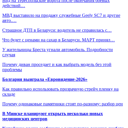
Вид на Тереспольские ворота после окончания боевых
действий…
МВД выставило на продажу служебные Geely SC7 и другие
авто.…
Страшное ДТП в Беларуси: водитель не справилась с…
Что будет с ценами на сахар в Беларуси. МАРТ принял…
У жительницы Бреста угнали автомобиль. Подробности
случая
Почему диван проседает и как выбрать модель без этой
проблемы
Болгария выиграла «Евровидение-2026»
Как правильно использовать прозрачную стрейч пленку на
складе
Почему одинаковые памятники стоят по-разному: разбор цен
В Минске планируют открыть несколько новых
медицинских центров