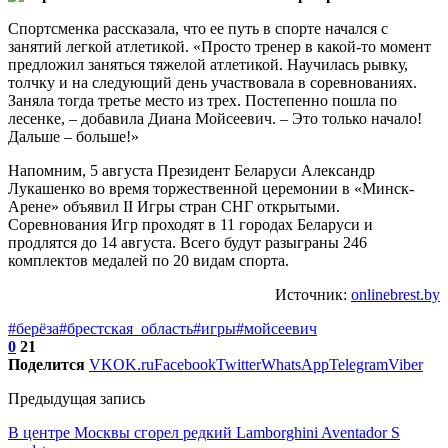
Спортсменка рассказала, что ее путь в спорте начался с
занятий легкой атлетикой. «Просто тренер в какой-то момент
предложил заняться тяжелой атлетикой. Научилась рывку,
толчку и на следующий день участвовала в соревнованиях.
Заняла тогда третье место из трех. Постепенно пошла по
лесенке, – добавила Диана Мойсеевич. – Это только начало!
Дальше – больше!»
Напомним, 5 августа Президент Беларуси Александр
Лукашенко во время торжественной церемонии в «Минск-
Арене» объявил II Игры стран СНГ открытыми.
Соревнования Игр проходят в 11 городах Беларуси и
продлятся до 14 августа. Всего будут разыграны 246
комплектов медалей по 20 видам спорта.
Источник:
onlinebrest.by
#берёза
#брестская_область
#игры
#мойсеевич
0
21
Поделится
VK
OK.ru
Facebook
Twitter
WhatsApp
Telegram
Viber
Предыдущая запись
В центре Москвы сгорел редкий Lamborghini Aventador S