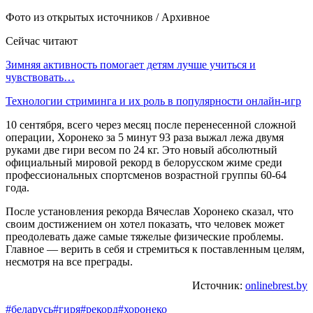
Фото из открытых источников / Архивное
Сейчас читают
Зимняя активность помогает детям лучше учиться и
чувствовать…
Технологии стриминга и их роль в популярности онлайн-игр
10 сентября, всего через месяц после перенесенной сложной
операции, Хоронеко за 5 минут 93 раза выжал лежа двумя
руками две гири весом по 24 кг. Это новый абсолютный
официальный мировой рекорд в белорусском жиме среди
профессиональных спортсменов возрастной группы 60-64
года.
После установления рекорда Вячеслав Хоронеко сказал, что
своим достижением он хотел показать, что человек может
преодолевать даже самые тяжелые физические проблемы.
Главное — верить в себя и стремиться к поставленным целям,
несмотря на все преграды.
Источник:
onlinebrest.by
#беларусь
#гиря
#рекорд
#хоронеко