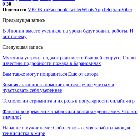
0
30
Поделится
VK
OK.ru
Facebook
Twitter
WhatsApp
Telegram
Viber
Предыдущая запись
В Японии вместо учеников на уроки будут ходить роботы. И
вот почему
Следующая запись
Мужчина устроил поджог ради мести бывшей супруге. Стали
известны подробности пожара в Барановичах
Вам также могут понравиться
Еще от автора
Зимняя активность помогает детям лучше учиться и
чувствовать себя увереннее
Технологии стриминга и их роль в популярности онлайн-игр
Фанаты во время матча забросали вратаря «деньгами». Что это
значило?
Наравне с мужчинами: Соболенко – самая зарабатывающая
теннисистка в мире