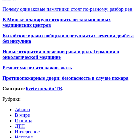
Почему одинаковые памятники стоят по-разному: разбор цен
В Минске планируют открыть несколько новых
медицинских центров
Китайские врачи сообщили о результатах лечения диабета
без инсулина
Новые открытия в лечении рака и роль Германии в
онкологической медицине
Ремонт часов: что важно знать
Противопожарные двери: безопасность в случае пожара
Смотрите
livetv онлайн ТВ
.
Рубрики
Афиша
В мире
Граница
ДТП
Интересное
История