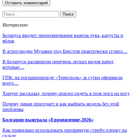
Интересное:
Беларусь вводит лицензирование вывоза лука, капусты и
яблок
В агрогородке Мухавец под Брестом практически сгорел…
В Беларуси расширили перечень легких видов работ,
которые…
ГПК: на погранпереходе «Тересполь» за сутки оформили
всего…
Хирург рассказал, почему опасно сидеть в позе нога на ногу
Почему диван проседает и как выбрать модель без этой
проблемы
Болгария выиграла «Евровидение-2026»
Как правильно использовать прозрачную стрейч пленку на
складе