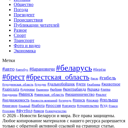
Общество
Погода
Президент
Происшествия
Публикации читателей
Разное
Спорт
Транспорт
Фото и видео
Экономика
Метки
#беларусь
#авто
#барановичи
#берёза
#автобус
#брест
#брестская_область
#гибель
#вело
#дети
#животное
#дальнобойщик
#гродненская_область
#гродно
#жабинка
#кража
#зарплата
#контрабанда
#кобрин
#литва
#здоровье
#каменец
#минск
#мошенничество
#налог
#минская_область
#медицина
#польша
#пинск
#недвижимость
#пожар
#очередь
#новости компаний
#россия
#работа
#суд
#приговор
#пьяный
#сигарета
#строительство
#такси
#футбол
#школа
#топливо
#электричество
© 2026 - Новости Беларуси и мира. Все права защищены.
Любое копирование материалов с нашего ресурса разрешается
только с обратной активной ссылкой на страницу статьи.