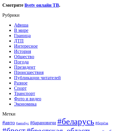
Смотрите
livetv онлайн ТВ
.
Рубрики
Афиша
В мире
Граница
ДТП
Интересное
История
Общество
Погода
Президент
Происшествия
Публикации читателей
Разное
Спорт
Транспорт
Фото и видео
Экономика
Метки
#беларусь
#авто
#барановичи
#берёза
#автобус
#брест
#брестская_область