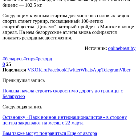
бицепс — 102,5 кг.
Следующим крупным стартом для мастеров силовых видов
спорта станет турнир, посвященный 100-летию
спортобщества "Динамо", который пройдет в Минске в конце
апреля. На нем белорусские атлеты вновь собираются
показать рекордные достижения.
Источник:
onlinebrest.by
#беларусь
#гиря
#рекорд
0
25
Поделится
VK
OK.ru
Facebook
Twitter
WhatsApp
Telegram
Viber
Предыдущая запись
Польша начала строить скоростную дорогу до границы с
Беларусью
Следующая запись
Остановку «Парк воинов-интернационалистов» в сторону
центра закрывают на месяц с 22 марта
Вам также могут понравиться
Еще от автора