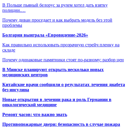
В Польше пьяный белорус за рулем хотел дать взятку
полиции.…
Почему диван проседает и как выбрать модель без этой
проблемы
Болгария выиграла «Евровидение-2026»
Как правильно использовать прозрачную стрейч пленку на
складе
Почему одинаковые памятники стоят по-разному: разбор цен
В Минске планируют открыть несколько новых
медицинских центров
Китайские врачи сообщили о результатах лечения диабета
без инсулина
Новые открытия в лечении рака и роль Германии в
онкологической медицине
Ремонт часов: что важно знать
Противопожарные двери: безопасность в случае пожара