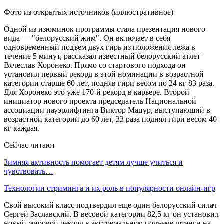
Фото из открытых источников (иллюстративное)
Одной из изюминок программы стала презентация нового
вида — "белорусский жим". Он включает в себя
одновременный подъем двух гирь из положения лежа в
течение 5 минут, рассказал известный белорусский атлет
Вячеслав Хоронеко. Прямо со стартового подхода он
установил первый рекорд в этой номинации в возрастной
категории старше 60 лет, подняв гири весом по 24 кг 83 раза.
Для Хоронеко это уже 170-й рекорд в карьере. Второй
инициатор нового проекта председатель Национальной
ассоциации пауэрлифтинга Виктор Мацур, выступающий в
возрастной категории до 60 лет, 33 раза поднял гири весом 40
кг каждая.
Сейчас читают
Зимняя активность помогает детям лучше учиться и
чувствовать…
Технологии стриминга и их роль в популярности онлайн-игр
Свой высокий класс подтвердил еще один белорусский силач
Сергей Заславский. В весовой категории 82,5 кг он установил
новый мировой рекорд в экстремальном подъеме штанги на